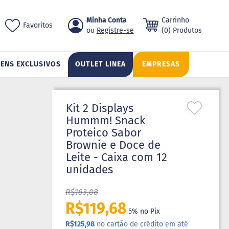
Pular
Minha Conta
Carrinho
ch
Favoritos
para
Registre-se
(0) Produtos
o
conteúdo
TENS EXCLUSIVOS
OUTLET LINEA
EMPRESAS
Kit 2 Displays
Hummm! Snack
Proteico Sabor
Brownie e Doce de
Leite - Caixa com 12
unidades
R$183,08
R$119,68
5% no Pix
R$125,98
no cartão de crédito em até