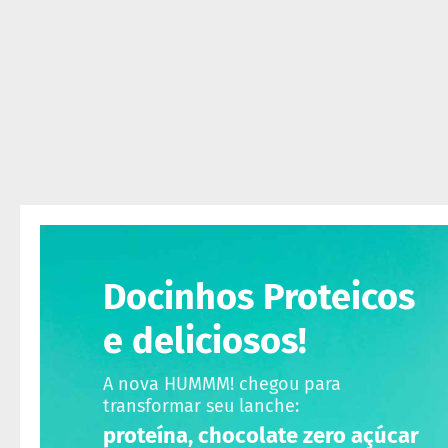
ts
fertas
ais
endidos
eceitas
log
ens
xclusivos
utlet
inea
Docinhos Proteicos
mpresas
e deliciosos!
A nova HUMMM! chegou para
transformar seu lanche:
proteína, chocolate zero açúcar