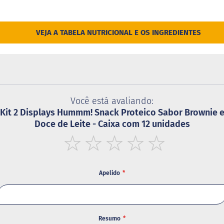
VEJA A TABELA NUTRICIONAL E OS INGREDIENTES
Você está avaliando:
Kit 2 Displays Hummm! Snack Proteico Sabor Brownie 
Doce de Leite - Caixa com 12 unidades
1
2
3
4
5
star
stars
stars
stars
stars
Apelido
Resumo