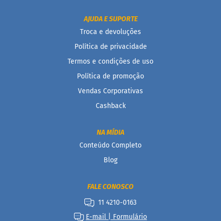
c
o
AJUDA E SUPORTE
Troca e devoluções
B
a
Política de privacidade
r
r
Termos e condições de uso
i
Política de promoção
n
h
Vendas Corporativas
a
P
Cashback
r
o
t
NA MÍDIA
e
Conteúdo Completo
i
c
Blog
a
Linhas
FALE CONOSCO
11 4210-0163
S
e
E-mail | Formulário