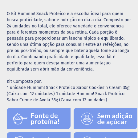
G
O Kit Hummm! Snack Proteico é a escolha ideal para quem
e
busca praticidade, sabor e nutrição no dia a dia. Composto por
l
e
24 unidades no total, ele oferece variedade e conveniência
i
para diferentes momentos da sua rotina. Cada porção é
a
pensada para proporcionar um lanche rápido e equilibrado,
sendo uma ótima opção para consumir entre as refeições, no
C
pré ou pós-treino, ou sempre que bater aquela fome ao longo
h
do dia. Combinando praticidade e qualidade, esse kit é
o
perfeito para quem deseja manter uma alimentação
c
o
equilibrada sem abrir mão da conveniência.
l
a
Kit Composto por:
t
1 unidade Hummm! Snack Proteico Sabor Cookies'n Cream 35g
e
(Caixa com 12 unidades) 1 unidade Hummm! Snack Proteico
Sabor Creme de Avelã 35g (Caixa com 12 unidades)
G
e
l
a
t
i
n
a