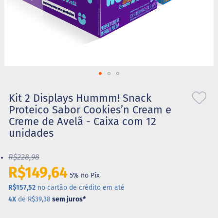
S
t
e
v
i
a
X
Saltar
i
l
para
Kit 2 Displays Hummm! Snack
i
o
Proteico Sabor Cookies’n Cream e
t
início
o
Creme de Avelã - Caixa com 12
da
l
unidades
Galeria
de
A
imagens
l
R$228,98
i
R$149,64
m
5% no Pix
e
R$157,52
no cartão de crédito em até
n
t
4X
de R$39,38
sem juros
*
o
s