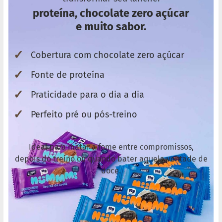
o
c
proteína, chocolate zero açúcar
e
e muito sabor.
d
e
l
e
✓
Cobertura com chocolate zero açúcar
i
t
✓
Fonte de proteína
e
✓
Praticidade para o dia a dia
L
e
i
✓
Perfeito pré ou pós-treino
t
e
c
o
Ideal para matar a fome entre compromissos,
n
depois do treino ou quando bater aquela vontade de
d
doce.
e
n
s
a
d
o