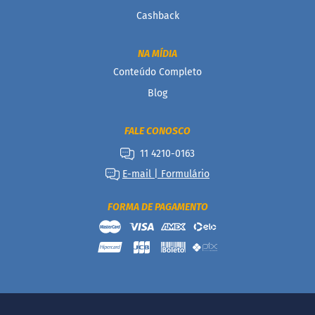
P
Cashback
r
o
t
NA MÍDIA
e
Conteúdo Completo
i
c
Blog
a
Linhas
FALE CONOSCO
11 4210-0163
S
e
E-mail | Formulário
m
a
ç
FORMA DE PAGAMENTO
ú
c
a
r
S
e
m