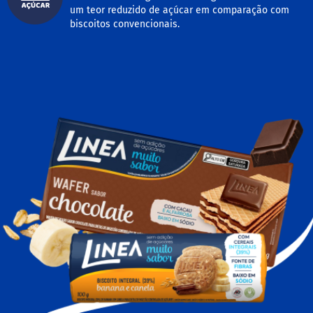
um teor reduzido de açúcar em comparação com
M
biscoitos convencionais.
i
s
t
u
r
a
p
a
r
a
b
o
l
o
M
o
l
h
o
s
P
u