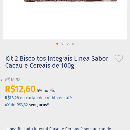
S
t
e
v
i
a
X
Saltar
i
l
para
Kit 2 Biscoitos Integrais Linea Sabor
i
o
Cacau e Cereais de 100g
t
início
o
da
l
R$16,98
Galeria
de
R$12,60
A
5% no Pix
imagens
l
i
R$13,26
no cartão de crédito em até
m
4X
de R$3,32
sem juros
*
e
n
t
o
s
Linea Biscoito Integral Cacau e Cereais é sem adição de