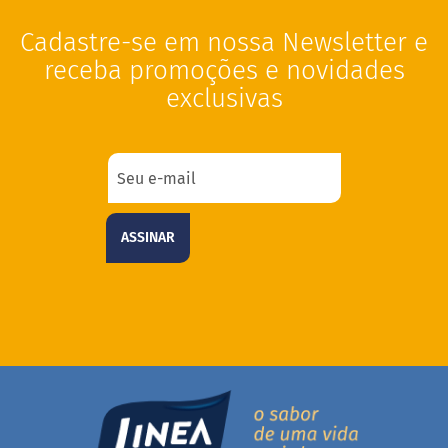
i
s
Cadastre-se em nossa Newsletter e
S
receba promoções e novidades
h
exclusivas
a
k
e
Hummm
Snacks
W
ASSINAR
a
f
e
r
P
r
o
t
e
i
c
o