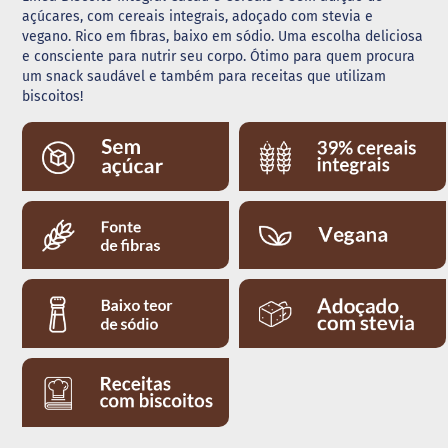
açúcares, com cereais integrais, adoçado com stevia e
G
vegano. Rico em fibras, baixo em sódio. Uma escolha deliciosa
e
e consciente para nutrir seu corpo. Ótimo para quem procura
l
um snack saudável e também para receitas que utilizam
e
biscoitos!
i
a
C
h
o
c
o
l
a
t
e
G
e
l
a
t
i
n
a