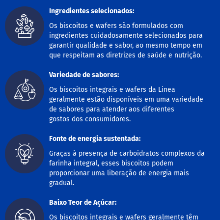
o
c
Ingredientes selecionados:
e
d
Os biscoitos e wafers são formulados com
e
ingredientes cuidadosamente selecionados para
l
garantir qualidade e sabor, ao mesmo tempo em
e
que respeitam as diretrizes de saúde e nutrição.
i
t
Variedade de sabores:
e
Os biscoitos integrais e wafers da Linea
L
geralmente estão disponíveis em uma variedade
e
de sabores para atender aos diferentes
i
t
gostos dos consumidores.
e
c
Fonte de energia sustentada:
o
n
Graças à presença de carboidratos complexos da
d
farinha integral, esses biscoitos podem
e
proporcionar uma liberação de energia mais
n
gradual.
s
a
d
Baixo Teor de Açúcar:
o
Os biscoitos integrais e wafers geralmente têm