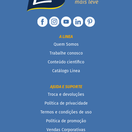
D
o
c
i
n
h
A LINEA
o
Quem Somos
P
r
Trabalhe conosco
o
t
Conteúdo científico
e
Catálogo Linea
i
c
o
AJUDA E SUPORTE
B
Troca e devoluções
a
Política de privacidade
r
r
Termos e condições de uso
i
n
Política de promoção
h
Vendas Corporativas
a