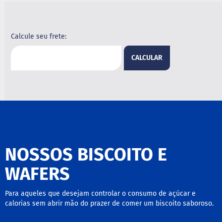
B
a
r
Calcule seu frete:
r
a
CALCULAR
d
e
c
e
r
e
a
l
B
i
NOSSOS BISCOITO E
s
c
WAFERS
o
i
t
Para aqueles que desejam controlar o consumo de açúcar e
o
calorias sem abrir mão do prazer de comer um biscoito saboroso.
D