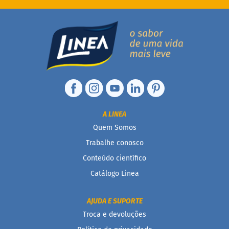
i
s
S
h
a
k
e
Hummm
Snacks
D
A LINEA
o
Quem Somos
c
i
Trabalhe conosco
n
Conteúdo científico
h
o
Catálogo Linea
P
r
o
AJUDA E SUPORTE
t
Troca e devoluções
e
i