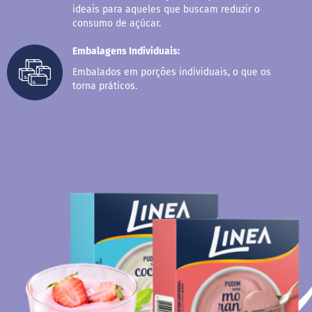
o
ideais para aqueles que buscam reduzir o
c
consumo de açúcar.
e
d
e
Embalagens Individuais:
l
e
Embalados em porções individuais, o que os
i
torna práticos.
t
e
L
e
i
t
e
c
o
n
d
e
n
s
a
d
o