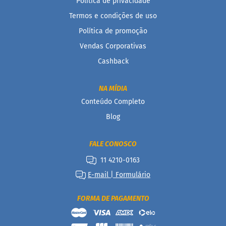
Política de privacidade
c
o
Termos e condições de uso
Política de promoção
B
a
Vendas Corporativas
r
r
Cashback
i
n
h
NA MÍDIA
a
Conteúdo Completo
P
r
Blog
o
t
e
FALE CONOSCO
i
c
11 4210-0163
a
E-mail | Formulário
Linhas
FORMA DE PAGAMENTO
S
e