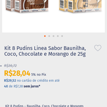
S
t
e
v
i
a
X
Saltar
i
l
para
Kit 8 Pudins Linea Sabor Baunilha,
i
o
Coco, Chocolate e Morango de 25g
t
início
o
da
l
R$36,72
Galeria
de
R$28,04
A
5% no Pix
imagens
l
i
R$29,52
no cartão de crédito em até
m
4X
de R$7,38
sem juros
*
e
n
t
o
s
Kit 8 Pudins - Baunilha, Coco, Chocolate e Morango