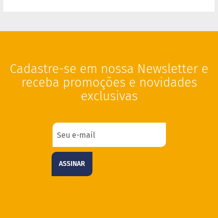
a
t
a
d
o
C
a
Cadastre-se em nossa Newsletter e
p
receba promoções e novidades
p
u
exclusivas
c
c
i
n
o
F
u
ASSINAR
n
c
i
o
n
a