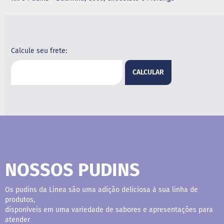
G
e
l
e
i
Calcule seu frete:
a
CALCULAR
C
h
o
c
o
l
a
t
e
NOSSOS PUDINS
G
e
l
a
Os pudins da Linea são uma adição deliciosa à sua linha de
t
produtos,
i
disponíveis em uma variedade de sabores e apresentações para
n
atender
a