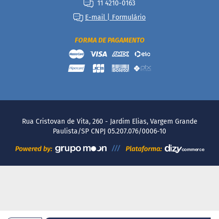
11 4210-0163
c
o
E-mail | Formulário
B
FORMA DE PAGAMENTO
a
r
r
i
n
h
a
P
r
o
Rua Cristovan de Vita, 260 - Jardim Elias, Vargem Grande
t
Paulista/SP CNPJ 05.207.076/0006-10
e
i
c
a
Linhas
S
e