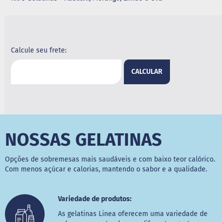
G
e
l
e
i
Calcule seu frete:
a
CALCULAR
C
h
o
c
o
l
a
NOSSAS GELATINAS
t
e
Opções de sobremesas mais saudáveis e com baixo teor calórico.
G
Com menos açúcar e calorias, mantendo o sabor e a qualidade.
e
l
a
t
Variedade de produtos:
i
n
As gelatinas Linea oferecem uma variedade de
a