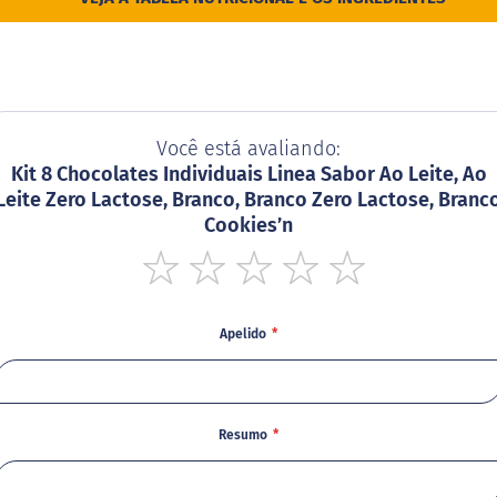
Você está avaliando:
Kit 8 Chocolates Individuais Linea Sabor Ao Leite, Ao
Leite Zero Lactose, Branco, Branco Zero Lactose, Branc
Cookies’n
1
2
3
4
5
star
stars
stars
stars
stars
Apelido
Resumo