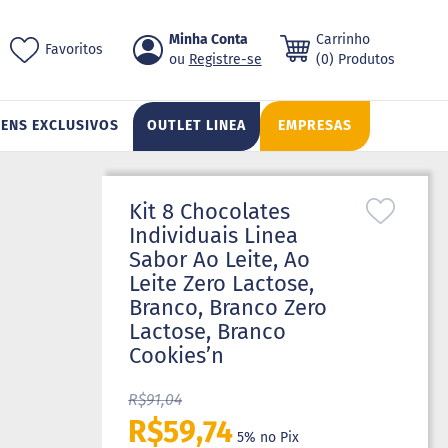
Pular
Minha Conta
Carrinho
ch
Favoritos
para
Registre-se
(0) Produtos
o
conteúdo
TENS EXCLUSIVOS
OUTLET LINEA
EMPRESAS
Kit 8 Chocolates
Individuais Linea
Sabor Ao Leite, Ao
Leite Zero Lactose,
Branco, Branco Zero
Lactose, Branco
Cookies’n
R$91,04
R$59,74
5% no Pix