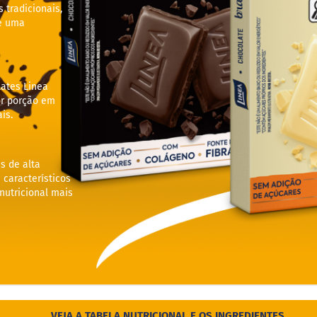
tradicionais,
e uma
lates Linea
r porção em
is.
s de alta
 característicos
utricional mais
VEJA A TABELA NUTRICIONAL E OS INGREDIENTES