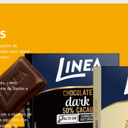
S
opções de
ltados para quem
abor.
tes, como
lém de barras e
.
com o objetivo de
 equilibro. Eles
cativa de