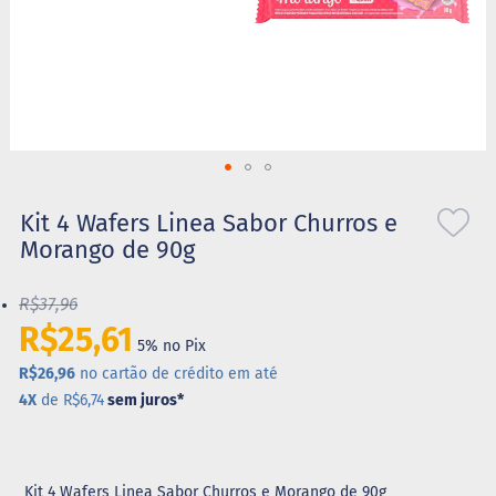
S
t
e
v
i
a
X
Saltar
i
l
para
Kit 4 Wafers Linea Sabor Churros e
i
o
Morango de 90g
t
início
o
da
l
R$37,96
Galeria
de
R$25,61
A
5% no Pix
imagens
l
i
R$26,96
no cartão de crédito em até
m
4X
de R$6,74
sem juros
*
e
n
t
o
s
Kit 4 Wafers Linea Sabor Churros e Morango de 90g