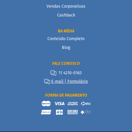
Vendas Corporativas
D
o
Cashback
c
i
n
NA MÍDIA
h
Conteúdo Completo
o
P
Blog
r
o
t
FALE CONOSCO
e
i
11 4210-0163
c
E-mail | Formulário
o
B
FORMA DE PAGAMENTO
a
r
r
i
n
h
a