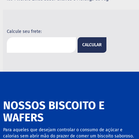
G
e
l
e
i
Calcule seu frete:
a
CALCULAR
C
h
o
c
o
l
a
t
e
NOSSOS BISCOITO E
G
e
l
WAFERS
a
t
i
Para aqueles que desejam controlar o consumo de açúcar e
n
calorias sem abrir mão do prazer de comer um biscoito saboroso.
a