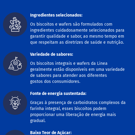
B
Ingredientes selecionados:
a
r
Os biscoitos e wafers são formulados com
r
ingredientes cuidadosamente selecionados para
a
d
garantir qualidade e sabor, ao mesmo tempo em
e
que respeitam as diretrizes de saúde e nutrição.
c
e
Variedade de sabores:
r
e
Os biscoitos integrais e wafers da Linea
a
geralmente estão disponíveis em uma variedade
l
de sabores para atender aos diferentes
gostos dos consumidores.
B
i
s
Fonte de energia sustentada:
c
Graças à presença de carboidratos complexos da
o
farinha integral, esses biscoitos podem
i
t
proporcionar uma liberação de energia mais
o
gradual.
D
Baixo Teor de Açúcar: