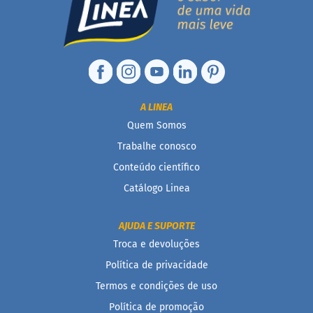
i
s
S
h
a
k
e
A LINEA
Hummm
Quem Somos
Snacks
Trabalhe conosco
W
Conteúdo científico
a
f
Catálogo Linea
e
r
P
AJUDA E SUPORTE
r
o
Troca e devoluções
t
Política de privacidade
e
i
Termos e condições de uso
c
o
Política de promoção