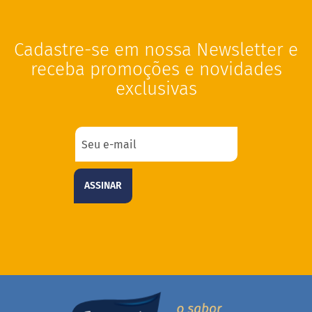
a
t
a
d
Cadastre-se em nossa Newsletter e
o
receba promoções e novidades
C
exclusivas
a
p
p
u
c
c
i
n
ASSINAR
o
F
u
n
c
i
o
n
a