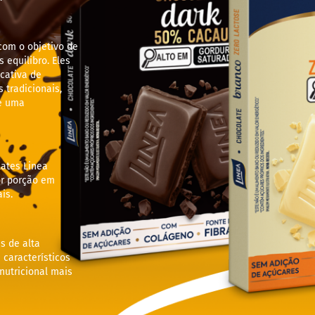
com o objetivo de
 equilibro. Eles
cativa de
tradicionais,
e uma
lates Linea
r porção em
is.
s de alta
 característicos
utricional mais