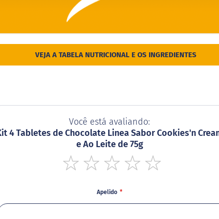
VEJA A TABELA NUTRICIONAL E OS INGREDIENTES
Você está avaliando:
Kit 4 Tabletes de Chocolate Linea Sabor Cookies'n Crea
e Ao Leite de 75g
1
2
3
4
5
star
stars
stars
stars
stars
Apelido