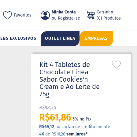
Pular
Minha Conta
Carrinho
ch
Favoritos
para
Registre-se
(0) Produtos
o
conteúdo
TENS EXCLUSIVOS
OUTLET LINEA
EMPRESAS
Kit 4 Tabletes de
Chocolate Linea
Sabor Cookies'n
Cream e Ao Leite de
75g
R$98,36
R$61,86
5% no Pix
R$65,12
no cartão de crédito em até
4X
de R$16,28
sem juros
*