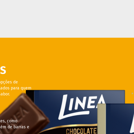
S
opções de
ltados para quem
abor.
tes, como
lém de barras e
.