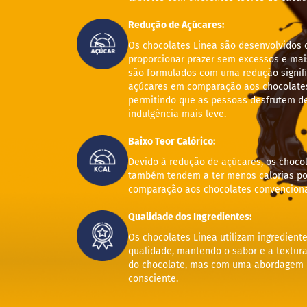
ts
Redução de Açúcares:
fertas
Os chocolates Linea são desenvolvidos 
ais
proporcionar prazer sem excessos e mais
endidos
são formulados com uma redução signifi
açúcares em comparação aos chocolates 
eceitas
permitindo que as pessoas desfrutem d
log
indulgência mais leve.
ens
Baixo Teor Calórico:
xclusivos
Devido à redução de açúcares, os choco
utlet
também tendem a ter menos calorias po
inea
comparação aos chocolates convenciona
mpresas
Qualidade dos Ingredientes:
Os chocolates Linea utilizam ingrediente
qualidade, mantendo o sabor e a textura
do chocolate, mas com uma abordagem n
consciente.