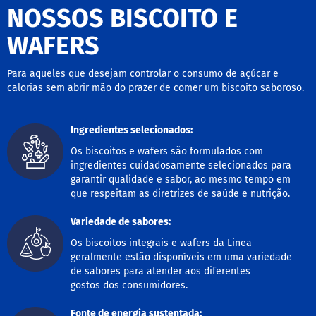
NOSSOS BISCOITO E
B
WAFERS
a
r
r
a
Para aqueles que desejam controlar o consumo de açúcar e
d
calorias sem abrir mão do prazer de comer um biscoito saboroso.
e
c
e
Ingredientes selecionados:
r
e
Os biscoitos e wafers são formulados com
a
ingredientes cuidadosamente selecionados para
l
garantir qualidade e sabor, ao mesmo tempo em
que respeitam as diretrizes de saúde e nutrição.
B
i
s
Variedade de sabores:
c
o
Os biscoitos integrais e wafers da Linea
i
geralmente estão disponíveis em uma variedade
t
de sabores para atender aos diferentes
o
gostos dos consumidores.
D
Fonte de energia sustentada: