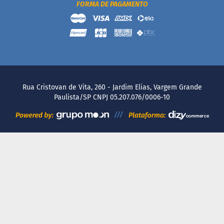
FORMA DE PAGAMENTO
P
r
o
t
e
i
c
a
Rua Cristovan de Vita, 260 - Jardim Elias, Vargem Grande
Linhas
Paulista/SP CNPJ 05.207.076/0006-10
S
e
m
a
ç
ú
c
a
r
S
e
m