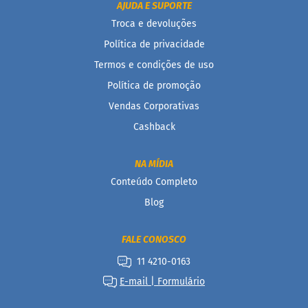
AJUDA E SUPORTE
D
Troca e devoluções
o
Política de privacidade
c
i
Termos e condições de uso
n
h
Política de promoção
o
Vendas Corporativas
P
r
Cashback
o
t
e
NA MÍDIA
i
c
Conteúdo Completo
o
Blog
B
a
FALE CONOSCO
r
r
11 4210-0163
i
n
E-mail | Formulário
h
a