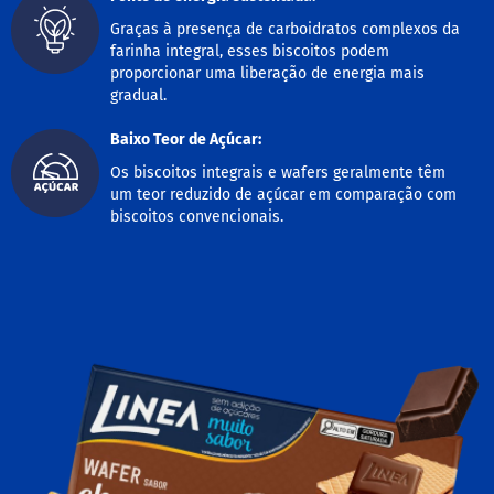
o
c
Graças à presença de carboidratos complexos da
e
farinha integral, esses biscoitos podem
d
proporcionar uma liberação de energia mais
e
l
gradual.
e
i
Baixo Teor de Açúcar:
t
e
Os biscoitos integrais e wafers geralmente têm
um teor reduzido de açúcar em comparação com
L
biscoitos convencionais.
e
i
t
e
c
o
n
d
e
n
s
a
d
o