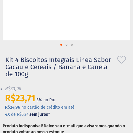
S
t
e
v
i
a
X
Saltar
i
l
para
Kit 4 Biscoitos Integrais Linea Sabor
i
o
Cacau e Cereais / Banana e Canela
t
início
o
de 100g
da
l
Galeria
de
R$33,96
A
imagens
l
R$23,71
i
5% no Pix
m
R$24,96
no cartão de crédito em até
e
4X
de R$6,24
sem juros
*
n
t
o
Produto Indisponível! Deixe seu e-mail que avisaremos quando o
s
produto voltar ao nosso estoque