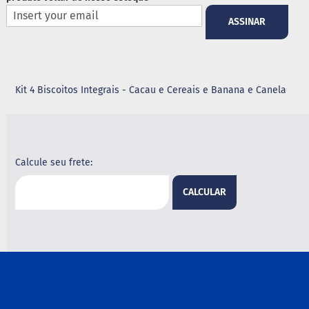
ASSINAR
G
e
l
e
i
a
Kit 4 Biscoitos Integrais - Cacau e Cereais e Banana e Canela
C
h
o
c
o
Calcule seu frete:
l
a
t
CALCULAR
e
G
e
l
a
t
i
n
a