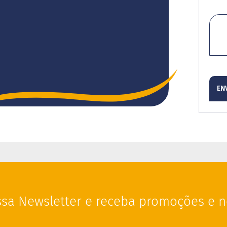
por
EN
sa Newsletter e receba promoções e n