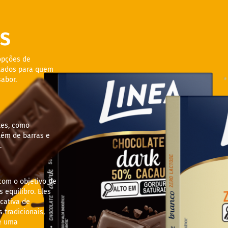
S
opções de
ltados para quem
abor.
tes, como
lém de barras e
.
com o objetivo de
 equilibro. Eles
cativa de
tradicionais,
e uma