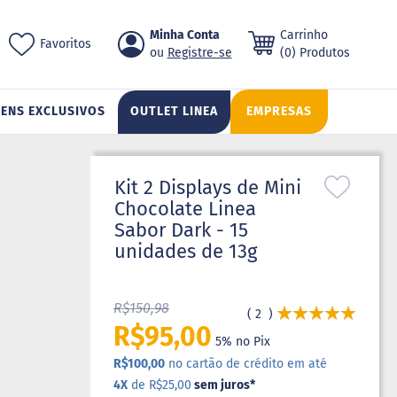
Pular
Minha Conta
Carrinho
ch
Favoritos
para
Registre-se
(0) Produtos
o
conteúdo
TENS EXCLUSIVOS
OUTLET LINEA
EMPRESAS
Kit 2 Displays de Mini
Chocolate Linea
Sabor Dark - 15
unidades de 13g
R$150,98
Avaliação:
2
100
100
% of
R$95,00
5% no Pix
R$100,00
no cartão de crédito em até
4X
de R$25,00
sem juros
*