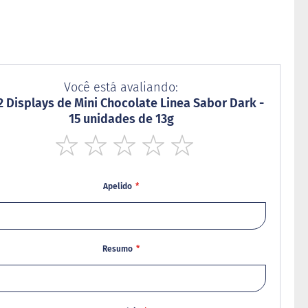
Você está avaliando:
 2 Displays de Mini Chocolate Linea Sabor Dark -
15 unidades de 13g
1
2
3
4
5
star
stars
stars
stars
stars
Apelido
Resumo