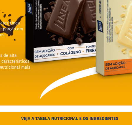
lates Linea
r porção em
is.
s de alta
 característicos
utricional mais
VEJA A TABELA NUTRICIONAL E OS INGREDIENTES