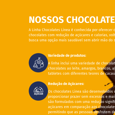
ts
fertas
NOSSOS CHOCOLATE
ais
endidos
A Linha Chocolates Linea é conhecida por oferecer 
eceitas
chocolates com redução de açúcares e calorias, vo
busca uma opção mais saudável sem abrir mão do s
log
ens
xclusivos
Variedade de produtos:
utlet
A linha inclui uma variedade de chocola
inea
chocolates ao leite, amargos, brancos, a
tabletes com diferentes teores de cacau
mpresas
Redução de Açúcares:
Os chocolates Linea são desenvolvidos 
proporcionar prazer sem excessos e mais
são formulados com uma redução signifi
açúcares em comparação aos chocolates 
permitindo que as pessoas desfrutem d