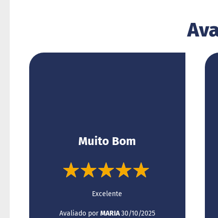
Ava
Muito Bom
100%
Excelente
Enviado
Avaliado por
MARIA
30/10/2025