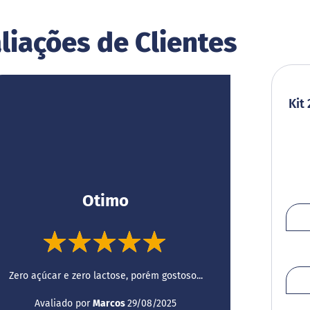
liações de Clientes
Kit
Otimo
100%
Zero açúcar e zero lactose, porém gostoso...
Enviado
Avaliado por
Marcos
29/08/2025