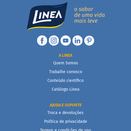
D
o
c
i
n
h
o
P
r
A LINEA
o
t
Quem Somos
e
i
Trabalhe conosco
c
Conteúdo científico
o
Catálogo Linea
B
a
r
AJUDA E SUPORTE
r
Troca e devoluções
i
n
Política de privacidade
h
a
Termos e condições de uso