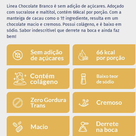
Linea Chocolate Branco é sem adição de açúcares. Adoçado
G
com sucralose e maltitol, contém 66kcal por porção. Com a
e
manteiga de cacau como o 1º ingrediente, resulta em um
l
chocolate macio e cremoso. Possui colágeno, e é baixo em
e
i
sódio. Sabor indescritível que derrete na boca e ainda faz
a
bem!
C
h
o
c
o
l
a
t
e
G
e
l
a
t
i
n
a