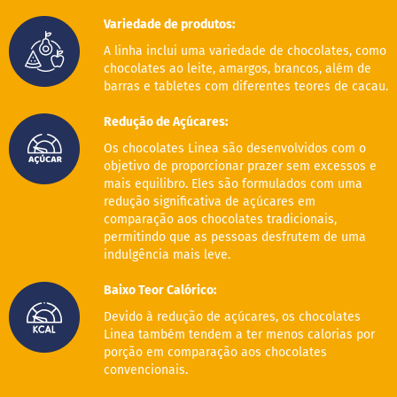
o
c
Variedade de produtos:
e
d
A linha inclui uma variedade de chocolates, como
e
chocolates ao leite, amargos, brancos, além de
l
barras e tabletes com diferentes teores de cacau.
e
i
t
Redução de Açúcares:
e
Os chocolates Linea são desenvolvidos com o
objetivo de proporcionar prazer sem excessos e
L
mais equilibro. Eles são formulados com uma
e
i
redução significativa de açúcares em
t
comparação aos chocolates tradicionais,
e
permitindo que as pessoas desfrutem de uma
c
indulgência mais leve.
o
n
d
Baixo Teor Calórico:
e
Devido à redução de açúcares, os chocolates
n
Linea também tendem a ter menos calorias por
s
a
porção em comparação aos chocolates
d
convencionais.
o