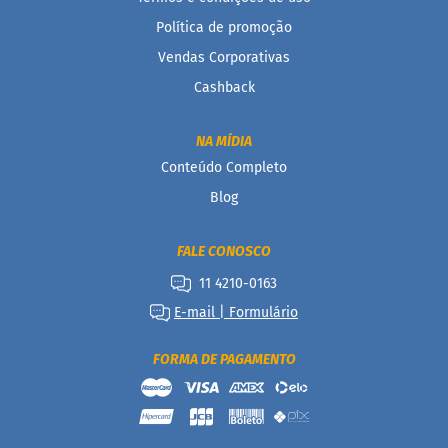
P
Política de promoção
r
o
Vendas Corporativas
t
e
Cashback
i
c
a
NA MÍDIA
Conteúdo Completo
Linhas
Blog
S
e
FALE CONOSCO
m
a
11 4210-0163
ç
ú
E-mail | Formulário
c
a
FORMA DE PAGAMENTO
r
S
e
m