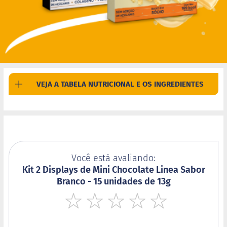
d
i
m
P
i
p
o
c
a
VEJA A TABELA NUTRICIONAL E OS INGREDIENTES
B
e
b
i
d
a
s
Você está avaliando:
Kit 2 Displays de Mini Chocolate Linea Sabor
A
Branco - 15 unidades de 13g
c
h
o
c
1
2
3
4
5
o
star
stars
stars
stars
stars
l