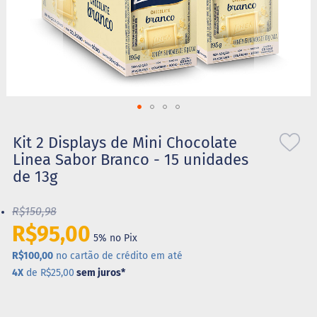
S
t
e
v
i
a
X
Saltar
i
l
para
Kit 2 Displays de Mini Chocolate
i
o
Linea Sabor Branco - 15 unidades
t
início
o
de 13g
da
l
Galeria
de
R$150,98
A
imagens
l
R$95,00
i
5% no Pix
m
R$100,00
no cartão de crédito em até
e
4X
de R$25,00
sem juros
*
n
t
o
s