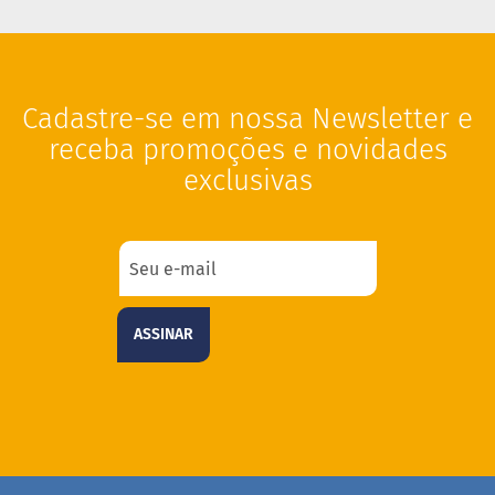
i
s
S
h
a
Cadastre-se em nossa Newsletter e
k
e
receba promoções e novidades
exclusivas
Hummm
Snacks
W
a
f
e
r
ASSINAR
P
r
o
t
e
i
c
o