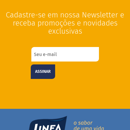
a
t
Cadastre-se em nossa Newsletter e
a
d
receba promoções e novidades
o
exclusivas
C
a
p
p
u
c
c
i
ASSINAR
n
o
F
u
n
c
i
o
n
a