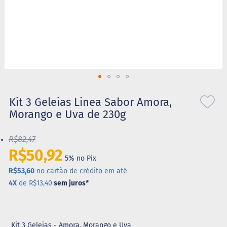
S
t
e
v
i
a
X
Saltar
i
l
para
Kit 3 Geleias Linea Sabor Amora,
i
o
Morango e Uva de 230g
t
início
o
da
l
R$82,47
Galeria
de
R$50,92
A
5% no Pix
imagens
l
i
R$53,60
no cartão de crédito em até
m
4X
de R$13,40
sem juros
*
e
n
t
o
s
Kit 3 Geleias - Amora, Morango e Uva