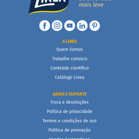
i
s
S
h
a
k
e
A LINEA
Quem Somos
Hummm
Snacks
Trabalhe conosco
Conteúdo científico
D
o
Catálogo Linea
c
i
n
AJUDA E SUPORTE
h
Troca e devoluções
o
P
Política de privacidade
r
o
Termos e condições de uso
t
Política de promoção
e
i