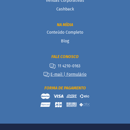
Vendas Corporativas
c
o
Cashback
B
a
NA MÍDIA
r
Conteúdo Completo
r
i
Blog
n
h
a
FALE CONOSCO
P
r
11 4210-0163
o
E-mail | Formulário
t
e
i
FORMA DE PAGAMENTO
c
a
Linhas
S
e