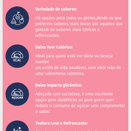
Variedade de sabores:
B
a
Há opções para todos os gostos,desde os que
r
preferem sabores mais doces até aqueles que
r
gostam de sabores mais cítricos e
a
d
refrescantes.
e
c
Baixo Teor Calórico:
e
r
Ideal para quem está em dieta ou deseja
e
manter
a
um estilo de vida saudável, sem abrir mão de
l
uma sobremesa saborosa.
B
Baixo impacto glicêmico:
i
s
Adoçada com sucralose, é uma excelente
c
opção para diabéticos ou para quem quer
o
i
reduzir o consumo de açúcar sem comprometer
t
o sabor.
o
Textura Leve e Refrescante:
D