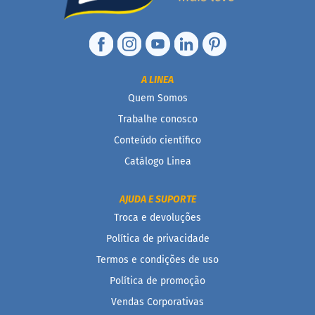
i
s
S
h
a
k
A LINEA
e
Quem Somos
Hummm
Trabalhe conosco
Snacks
Conteúdo científico
W
Catálogo Linea
a
f
e
AJUDA E SUPORTE
r
Troca e devoluções
P
r
Política de privacidade
o
t
Termos e condições de uso
e
Política de promoção
i
c
Vendas Corporativas
o