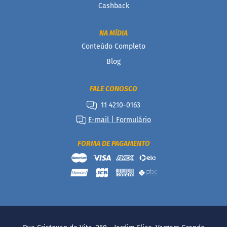
Cashback
D
o
c
NA MÍDIA
i
Conteúdo Completo
n
h
Blog
o
P
r
FALE CONOSCO
o
11 4210-0163
t
e
E-mail | Formulário
i
c
o
FORMA DE PAGAMENTO
B
a
r
r
i
n
h
a