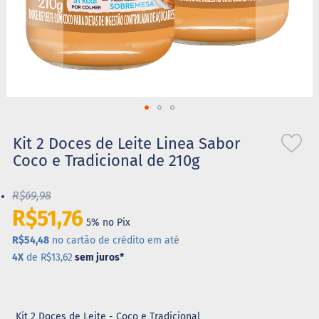
S
t
e
v
i
a
X
Saltar
i
l
para
Kit 2 Doces de Leite Linea Sabor
i
o
Coco e Tradicional de 210g
t
início
o
da
l
R$69,98
Galeria
de
R$51,76
A
5% no Pix
imagens
l
i
R$54,48
no cartão de crédito em até
m
4X
de R$13,62
sem juros
*
e
n
t
o
s
Kit 2 Doces de Leite - Coco e Tradicional