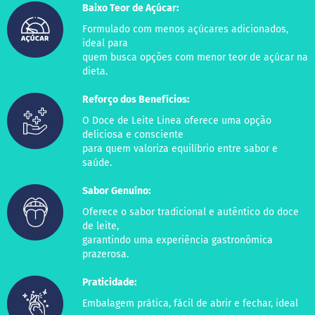
Baixo Teor de Açúcar:
B
Formulado com menos açúcares adicionados,
a
ideal para
r
quem busca opções com menor teor de açúcar na
r
dieta.
a
d
e
Reforço dos Benefícios:
c
e
O Doce de Leite Linea oferece uma opção
r
deliciosa e consciente
e
para quem valoriza equilíbrio entre sabor e
a
saúde.
l
Sabor Genuíno:
B
i
Oferece o sabor tradicional e autêntico do doce
s
de leite,
c
garantindo uma experiência gastronômica
o
i
prazerosa.
t
o
Praticidade:
Embalagem prática, fácil de abrir e fechar, ideal
D