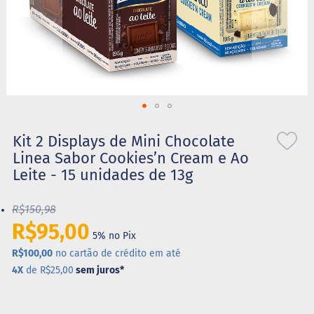
S
t
e
v
i
a
X
Saltar
i
l
para
Kit 2 Displays de Mini Chocolate
i
o
Linea Sabor Cookies’n Cream e Ao
t
início
o
Leite - 15 unidades de 13g
da
l
Galeria
de
R$150,98
A
imagens
l
R$95,00
i
5% no Pix
m
R$100,00
no cartão de crédito em até
e
4X
de R$25,00
sem juros
*
n
t
o
s