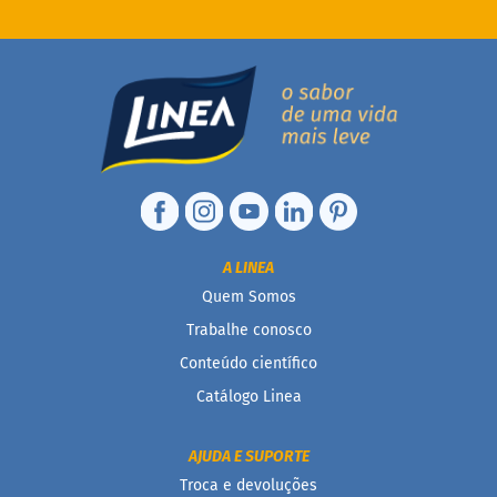
i
s
S
h
a
k
e
Hummm
Snacks
W
a
A LINEA
f
Quem Somos
e
r
Trabalhe conosco
P
Conteúdo científico
r
o
Catálogo Linea
t
e
i
AJUDA E SUPORTE
c
Troca e devoluções
o