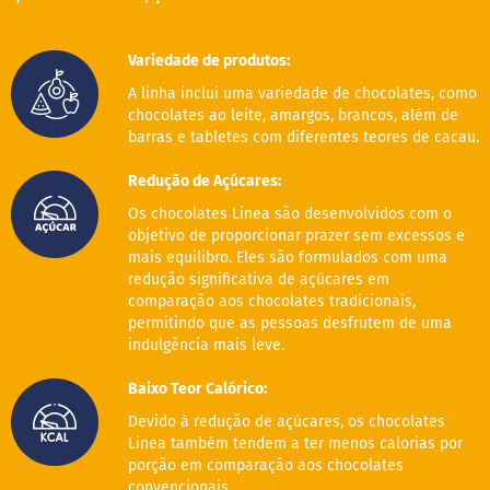
B
a
Variedade de produtos:
r
A linha inclui uma variedade de chocolates, como
r
a
chocolates ao leite, amargos, brancos, além de
d
barras e tabletes com diferentes teores de cacau.
e
c
Redução de Açúcares:
e
r
Os chocolates Linea são desenvolvidos com o
e
objetivo de proporcionar prazer sem excessos e
a
mais equilibro. Eles são formulados com uma
l
redução significativa de açúcares em
comparação aos chocolates tradicionais,
B
i
permitindo que as pessoas desfrutem de uma
s
indulgência mais leve.
c
o
Baixo Teor Calórico:
i
t
Devido à redução de açúcares, os chocolates
o
Linea também tendem a ter menos calorias por
porção em comparação aos chocolates
D
convencionais.