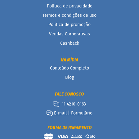
Política de privacidade
D
o
Termos e condições de uso
c
Política de promoção
i
n
Vendas Corporativas
h
o
Cashback
P
r
o
NA MÍDIA
t
Conteúdo Completo
e
i
Blog
c
o
FALE CONOSCO
B
11 4210-0163
a
r
E-mail | Formulário
r
i
n
FORMA DE PAGAMENTO
h
a