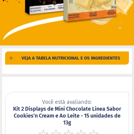
M
i
s
t
u
r
a
p
a
r
a
VEJA A TABELA NUTRICIONAL E OS INGREDIENTES
b
o
l
o
M
o
l
Você está avaliando:
h
o
Kit 2 Displays de Mini Chocolate Linea Sabor
s
Cookies’n Cream e Ao Leite - 15 unidades de
13g
P
u