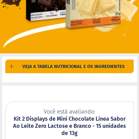
M
i
s
t
u
r
a
p
a
r
a
b
VEJA A TABELA NUTRICIONAL E OS INGREDIENTES
o
l
o
M
o
l
h
Você está avaliando:
o
s
Kit 2 Displays de Mini Chocolate Linea Sabor
Ao Leite Zero Lactose e Branco - 15 unidades
P
de 13g
u