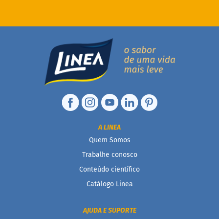
i
s
S
h
a
k
e
Hummm
Snacks
D
o
c
A LINEA
i
Quem Somos
n
h
Trabalhe conosco
o
Conteúdo científico
P
r
Catálogo Linea
o
t
e
AJUDA E SUPORTE
i