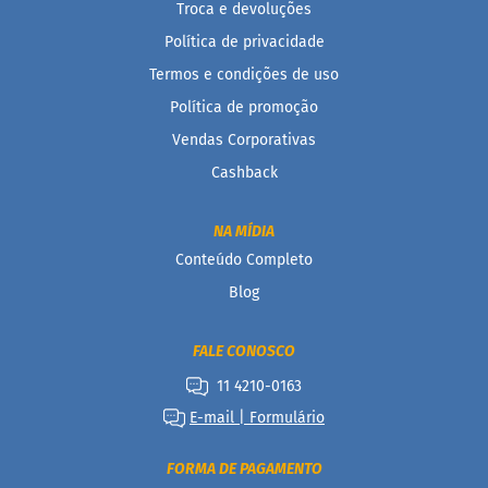
Troca e devoluções
c
o
Política de privacidade
B
Termos e condições de uso
a
Política de promoção
r
r
Vendas Corporativas
i
n
Cashback
h
a
P
NA MÍDIA
r
Conteúdo Completo
o
t
Blog
e
i
c
FALE CONOSCO
a
11 4210-0163
Linhas
E-mail | Formulário
S
FORMA DE PAGAMENTO
e