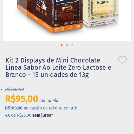
S
t
e
v
i
a
X
Saltar
i
l
para
Kit 2 Displays de Mini Chocolate
i
o
Linea Sabor Ao Leite Zero Lactose e
t
início
o
Branco - 15 unidades de 13g
da
l
Galeria
de
R$150,98
A
imagens
l
R$95,00
i
5% no Pix
m
R$100,00
no cartão de crédito em até
e
4X
de R$25,00
sem juros
*
n
t
o
s