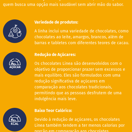
quem busca uma opção mais saudável sem abrir mão do sabor.
B
a
r
Variedade de produtos:
r
a
A linha inclui uma variedade de chocolates, como
d
chocolates ao leite, amargos, brancos, além de
e
barras e tabletes com diferentes teores de cacau.
c
e
Redução de Açúcares:
r
e
Os chocolates Linea são desenvolvidos com o
a
objetivo de proporcionar prazer sem excessos e
l
mais equilibro. Eles são formulados com uma
redução significativa de açúcares em
B
i
comparação aos chocolates tradicionais,
s
permitindo que as pessoas desfrutem de uma
c
indulgência mais leve.
o
i
Baixo Teor Calórico:
t
o
Devido à redução de açúcares, os chocolates
Linea também tendem a ter menos calorias por
D
porção em comparação aos chocolates