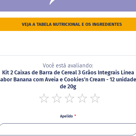
VEJA A TABELA NUTRICIONAL E OS INGREDIENTES
Você está avaliando:
Kit 2 Caixas de Barra de Cereal 3 Grãos Integrais Linea
abor Banana com Aveia e Cookies’n Cream - 12 unidad
de 20g
1
2
3
4
5
star
stars
stars
stars
stars
Apelido