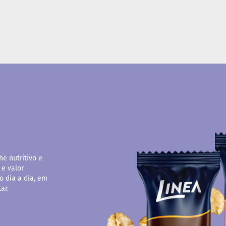
e nutritivo e
 e valor
o dia a dia, em
ar.