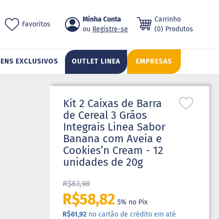
Pular
Minha Conta
Carrinho
ch
Favoritos
para
Registre-se
(0) Produtos
o
conteúdo
TENS EXCLUSIVOS
OUTLET LINEA
EMPRESAS
Kit 2 Caixas de Barra
de Cereal 3 Grãos
Integrais Linea Sabor
Banana com Aveia e
Cookies’n Cream - 12
unidades de 20g
R$83,98
R$58,82
5% no Pix
R$61,92
no cartão de crédito em até