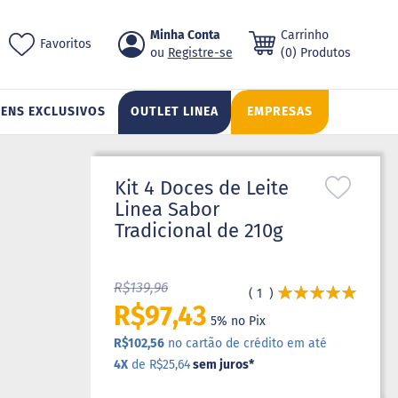
Pular
Minha Conta
Carrinho
ch
Favoritos
para
Registre-se
(0) Produtos
o
conteúdo
TENS EXCLUSIVOS
OUTLET LINEA
EMPRESAS
Kit 4 Doces de Leite
Linea Sabor
Tradicional de 210g
R$139,96
Avaliação:
1
100
100
% of
R$97,43
5% no Pix
R$102,56
no cartão de crédito em até
4X
de R$25,64
sem juros
*