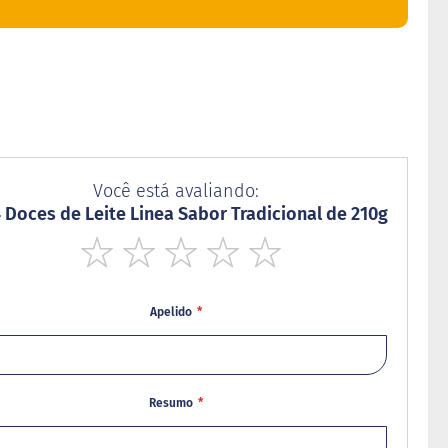
Você está avaliando:
4 Doces de Leite Linea Sabor Tradicional de 210g
1
2
3
4
5
star
stars
stars
stars
stars
Apelido
Resumo