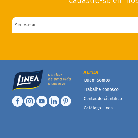
Cadastre-se em nos
A LINEA
Quem Somos
Trabalhe conosco
Conteúdo científico
Catálogo Linea