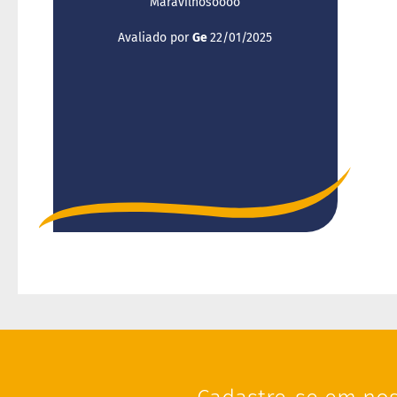
Maravilhosoooo
Enviado
Avaliado por
Ge
22/01/2025
por