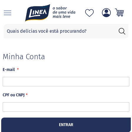
S
Categorias
A
d
o
ç
Minha Conta
a
n
E-mail
t
e
s
S
CPF ou CNPJ
u
c
r
a
l
o
ENTRAR
s
e