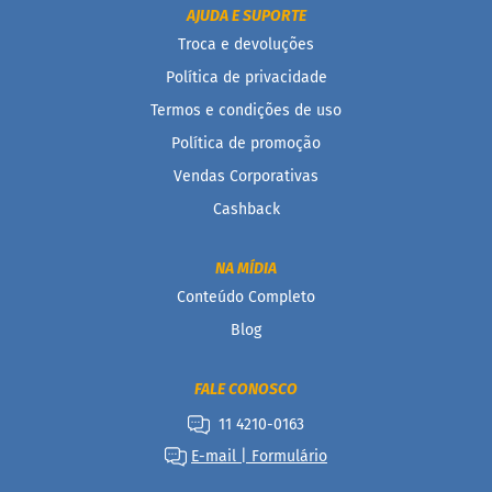
AJUDA E SUPORTE
B
Troca e devoluções
a
r
Política de privacidade
r
Termos e condições de uso
a
d
Política de promoção
e
c
Vendas Corporativas
e
r
Cashback
e
a
l
NA MÍDIA
Conteúdo Completo
B
i
Blog
s
c
o
FALE CONOSCO
i
t
11 4210-0163
o
E-mail | Formulário
D