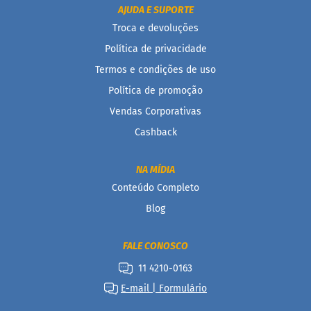
AJUDA E SUPORTE
B
Troca e devoluções
a
r
Política de privacidade
r
Termos e condições de uso
a
d
Política de promoção
e
c
Vendas Corporativas
e
r
Cashback
e
a
l
NA MÍDIA
Conteúdo Completo
B
i
Blog
s
c
o
FALE CONOSCO
i
t
11 4210-0163
o
E-mail | Formulário
D