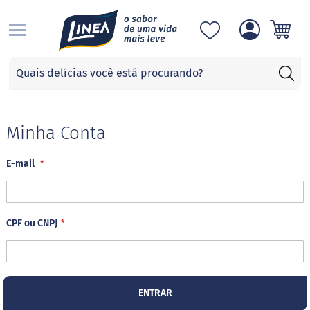
S
Categorias
A
d
o
ç
Minha Conta
a
n
E-mail
t
e
s
S
CPF ou CNPJ
u
c
r
a
l
o
ENTRAR
s
e