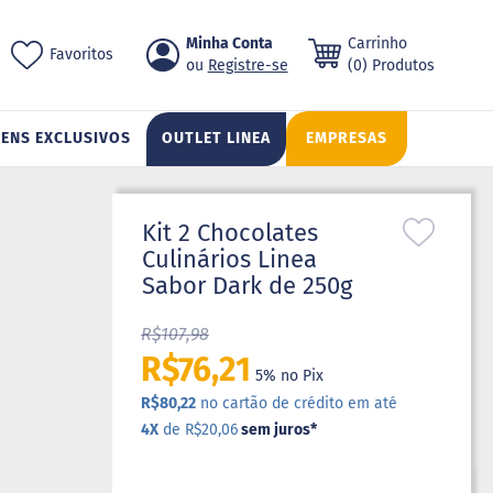
Pular
Minha Conta
Carrinho
ch
Favoritos
para
Registre-se
(0) Produtos
o
conteúdo
TENS EXCLUSIVOS
OUTLET LINEA
EMPRESAS
Kit 2 Chocolates
Culinários Linea
Sabor Dark de 250g
R$107,98
R$76,21
5% no Pix
R$80,22
no cartão de crédito em até
4X
de R$20,06
sem juros
*