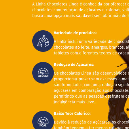
A Linha Chocolates Linea é conhecida por oferecer 
ts
chocolates com redução de açúcares e calorias, vo
fertas
busca uma opção mais saudável sem abrir mão do s
ais
endidos
Variedade de produtos:
eceitas
A linha inclui uma variedade de chocola
log
chocolates ao leite, amargos, brancos, a
tabletes com diferentes teores de cacau
ens
xclusivos
Redução de Açúcares:
utlet
Os chocolates Linea são desenvolvidos 
inea
proporcionar prazer sem excessos e mais
mpresas
são formulados com uma redução signifi
açúcares em comparação aos chocolates 
permitindo que as pessoas desfrutem d
indulgência mais leve.
Baixo Teor Calórico:
Devido à redução de açúcares, os choco
também tendem a ter menos calorias po