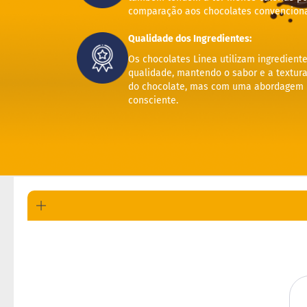
comparação aos chocolates convenciona
Qualidade dos Ingredientes:
Os chocolates Linea utilizam ingrediente
qualidade, mantendo o sabor e a textura
do chocolate, mas com uma abordagem n
consciente.