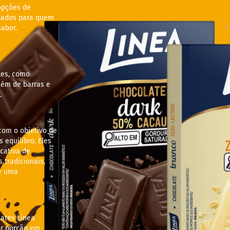
opções de
ltados para quem
abor.
tes, como
lém de barras e
.
com o objetivo de
 equilibro. Eles
cativa de
tradicionais,
e uma
lates Linea
r porção em