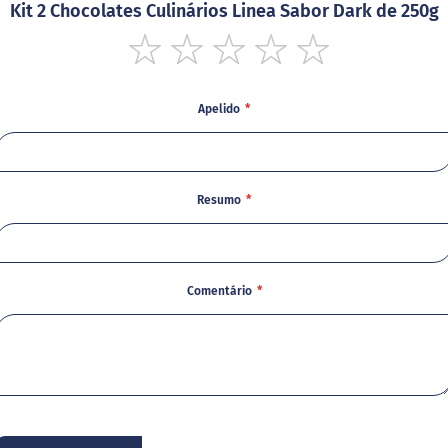
Kit 2 Chocolates Culinários Linea Sabor Dark de 250g
1
2
3
4
5
star
stars
stars
stars
stars
Apelido
Resumo
Comentário