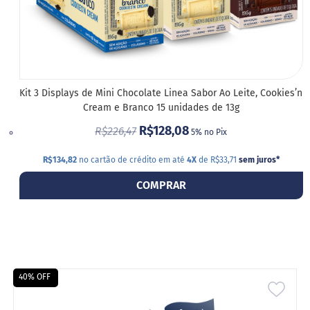
Kit 3 Displays de Mini Chocolate Linea Sabor Ao Leite, Cookies’n
Cream e Branco 15 unidades de 13g
R$128,08
R$226,47
5% no Pix
R$134,82
no cartão de crédito em até
4X
de R$33,71
sem juros
*
COMPRAR
40% OFF
ADIC