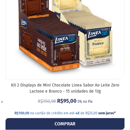
o
s
DESE
e
V
e
g
a
n
o
s
F
u
n
c
Kit 2 Displays de Mini Chocolate Linea Sabor Ao Leite Zero
i
Lactose e Branco - 15 unidades de 13g
o
n
R$95,00
R$150,98
5% no Pix
a
i
s
R$100,00
no cartão de crédito em até
4X
de R$25,00
sem juros
*
COMPRAR
I
n