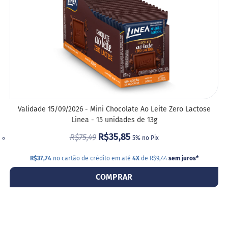
G
e
l
e
i
a
C
h
o
c
Validade 15/09/2026 - Mini Chocolate Ao Leite Zero Lactose
o
Linea - 15 unidades de 13g
l
a
R$35,85
R$75,49
5% no Pix
t
e
R$37,74
no cartão de crédito em até
4X
de R$9,44
sem juros
*
G
e
COMPRAR
l
a
t
i
n
a