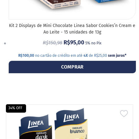
á
r
i
o
s
Kit 2 Displays de Mini Chocolate Linea Sabor Cookies’n Cream e
Ao Leite - 15 unidades de 13g
Kits
R$95,00
R$150,98
5% no Pix
Ofertas
R$100,00
no cartão de crédito em até
4X
de R$25,00
sem juros
*
Mais
Vendidos
COMPRAR
Receitas
Blog
Itens
34% OFF
Exclusivos
ADIC
Outlet
A
Linea
LIST