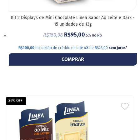
m
a
ç
ú
Kit 2 Displays de Mini Chocolate Linea Sabor Ao Leite e Dark -
c
15 unidades de 13g
a
R$95,00
r
R$150,98
5% no Pix
S
R$100,00
no cartão de crédito em até
4X
de R$25,00
sem juros
*
e
m
COMPRAR
g
l
ú
t
e
n
34% OFF
S
ADIC
e
m
A
l
a
LIST
c
t
DE