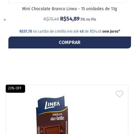
a
t
Mini Chocolate Branco Linea - 15 unidades de 13g
a
R$54,89
d
R$75,49
5% no Pix
o
R$57,78
no cartão de crédito em até
4X
de R$14,45
sem juros
*
C
a
COMPRAR
p
p
u
c
c
i
n
o
23% OFF
F
ADIC
u
n
A
c
i
LIST
o
n
DE
a