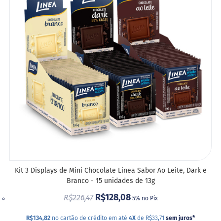
LIST
DE
DESE
Kit 3 Displays de Mini Chocolate Linea Sabor Ao Leite, Dark e
Branco - 15 unidades de 13g
R$128,08
R$226,47
5% no Pix
R$134,82
no cartão de crédito em até
4X
de R$33,71
sem juros
*