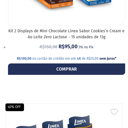
Kit 2 Displays de Mini Chocolate Linea Sabor Cookies’n Cream e
Ao Leite Zero Lactose - 15 unidades de 13g
R$95,00
R$150,98
5% no Pix
R$100,00
no cartão de crédito em até
4X
de R$25,00
sem juros
*
COMPRAR
40% OFF
ADIC
A