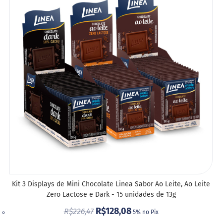
A
LIST
DE
DESE
Kit 3 Displays de Mini Chocolate Linea Sabor Ao Leite, Ao Leite
Zero Lactose e Dark - 15 unidades de 13g
R$128,08
R$226,47
5% no Pix