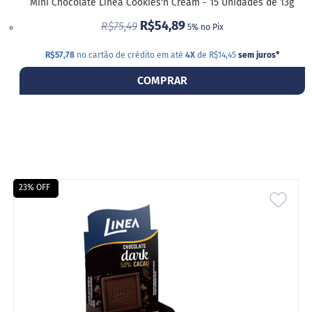
o
Mini Chocolate Linea Cookies'n Cream - 15 Unidades de 13g
c
R$54,89
e
R$75,49
5% no Pix
d
e
R$57,78
no cartão de crédito em até
4X
de R$14,45
sem juros
*
l
e
COMPRAR
i
t
e
L
e
i
t
e
23% OFF
c
ADIC
o
n
A
d
e
LIST
n
s
DE
a
d
DESE
o