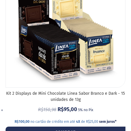
Empresas
DE
DESE
Kit 2 Displays de Mini Chocolate Linea Sabor Branco e Dark - 15
unidades de 13g
R$95,00
R$150,98
5% no Pix
R$100,00
no cartão de crédito em até
4X
de R$25,00
sem juros
*