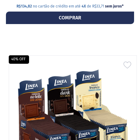
R$134,82
no cartão de crédito em até
4X
de R$33,71
sem juros
*
COMPRAR
40% OFF
ADI
A
LIS
DE
DES