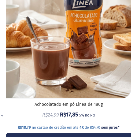
LIST
G
DE
e
l
DESE
e
i
a
C
h
o
c
o
l
a
t
e
G
Achocolatado em pó Linea de 180g
e
l
R$17,85
R$24,99
a
5% no Pix
t
i
R$18,79
no cartão de crédito em até
4X
de R$4,70
sem juros
*
n
a