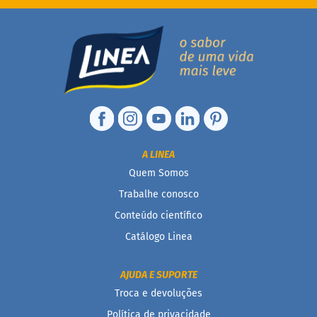
F
u
n
c
i
o
n
a
i
s
A LINEA
I
Quem Somos
n
t
Trabalhe conosco
e
Conteúdo científico
g
r
Catálogo Linea
a
i
s
AJUDA E SUPORTE
Troca e devoluções
D
i
Política de privacidade