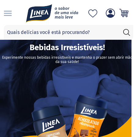
S
Categorias
A
d
Bebidas Irresistíveis!
o
ç
Experimente nossas bebidas irresistíveis e mantenha o prazer sem abrir mão
a
da sua saúde!
n
t
e
s
S
u
c
r
a
l
o
s
e