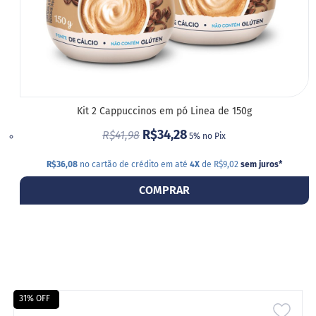
a
t
a
d
o
C
a
p
Kit 2 Cappuccinos em pó Linea de 150g
p
u
R$34,28
R$41,98
5% no Pix
c
c
R$36,08
no cartão de crédito em até
4X
de R$9,02
sem juros
*
i
n
COMPRAR
o
F
u
n
c
i
o
n
31% OFF
a
ADIC