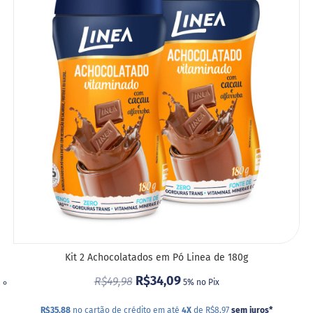
A
M
i
LIST
s
t
DE
u
r
DESE
a
p
a
r
a
b
o
l
o
M
o
l
h
o
Kit 2 Achocolatados em Pó Linea de 180g
s
R$34,09
R$49,98
5% no Pix
P
u
R$35,88
no cartão de crédito em até
4X
de R$8,97
sem juros
*