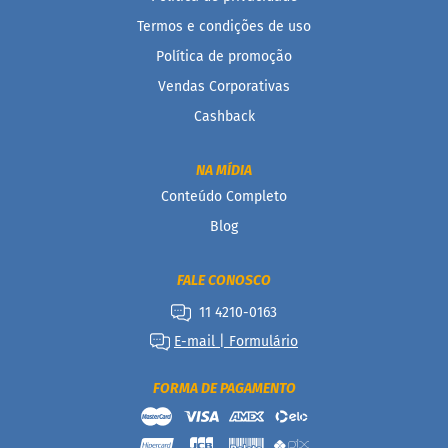
a
b
Termos e condições de uso
é
Política de promoção
t
i
Vendas Corporativas
c
o
Cashback
s
C
NA MÍDIA
u
Conteúdo Completo
l
i
Blog
n
á
r
FALE CONOSCO
i
o
11 4210-0163
s
E-mail | Formulário
Kits
FORMA DE PAGAMENTO
Ofertas
Mais