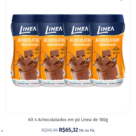
i
s
A
S
LIST
h
a
DE
k
e
DESE
Hummm
Snacks
W
a
f
e
r
P
r
o
t
e
Kit 4 Achocolatados em pó Linea de 180g
i
c
R$65,32
R$99,96
5% no Pix
o