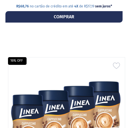
R$68,76
no cartão de crédito em até
4X
de R$17,19
sem juros
*
D
o
COMPRAR
c
i
n
h
o
P
r
o
t
16% OFF
e
ADI
i
c
A
o
LIS
B
DE
a
r
DES
r
i
n
h
a