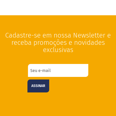
g
l
ú
t
e
n
Cadastre-se em nossa Newsletter e
S
e
receba promoções e novidades
m
exclusivas
l
a
c
t
o
s
e
ASSINAR
V
e
g
a
n
o
s