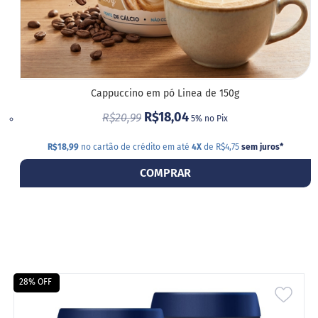
o
c
e
d
e
l
e
i
Cappuccino em pó Linea de 150g
t
e
R$18,04
R$20,99
5% no Pix
L
e
R$18,99
no cartão de crédito em até
4X
de R$4,75
sem juros
*
i
t
COMPRAR
e
c
o
n
d
e
n
s
a
28% OFF
d
ADIC
o