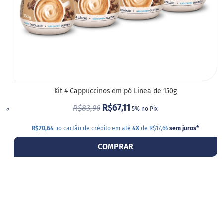
P
r
o
t
e
i
c
a
Linhas
Kit 4 Cappuccinos em pó Linea de 150g
R$67,11
R$83,96
S
5% no Pix
e
m
R$70,64
no cartão de crédito em até
4X
de R$17,66
sem juros
*
a
ç
COMPRAR
ú
c
a
r
S
e
m