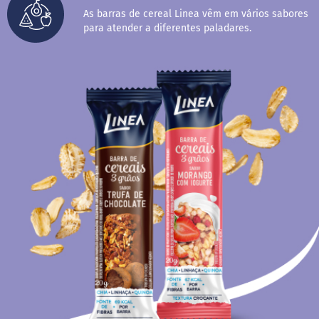
M
As barras de cereal Linea vêm em vários sabores
i
para atender a diferentes paladares.
s
t
u
r
a
p
a
r
a
b
o
l
o
M
o
l
h
o
s
P
u