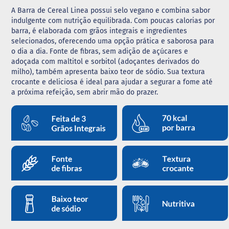
A Barra de Cereal Linea possui selo vegano e combina sabor
G
indulgente com nutrição equilibrada. Com poucas calorias por
e
barra, é elaborada com grãos integrais e ingredientes
l
selecionados, oferecendo uma opção prática e saborosa para
e
i
o dia a dia. Fonte de fibras, sem adição de açúcares e
a
adoçada com maltitol e sorbitol (adoçantes derivados do
milho), também apresenta baixo teor de sódio. Sua textura
C
crocante e deliciosa é ideal para ajudar a segurar a fome até
h
a próxima refeição, sem abrir mão do prazer.
o
c
o
l
a
t
e
G
e
l
a
t
i
n
a