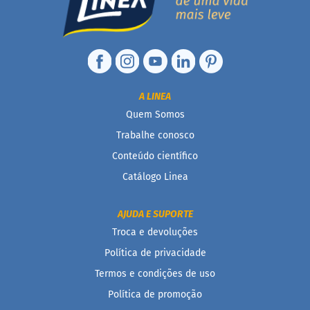
D
o
c
i
n
h
o
A LINEA
P
Quem Somos
r
o
Trabalhe conosco
t
Conteúdo científico
e
i
Catálogo Linea
c
o
AJUDA E SUPORTE
B
Troca e devoluções
a
r
Política de privacidade
r
i
Termos e condições de uso
n
Política de promoção
h
a