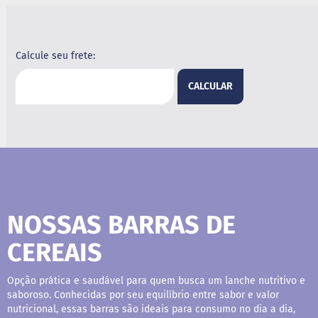
B
a
r
Calcule seu frete:
r
a
d
CALCULAR
e
c
e
r
e
a
l
B
i
NOSSAS BARRAS DE
s
c
CEREAIS
o
i
t
o
Opção prática e saudável para quem busca um lanche nutritivo e
saboroso. Conhecidas por seu equilíbrio entre sabor e valor
D
nutricional, essas barras são ideais para consumo no dia a dia,