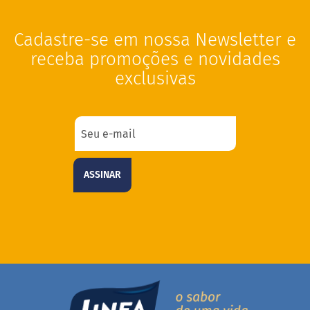
i
s
Cadastre-se em nossa Newsletter e
S
h
receba promoções e novidades
a
exclusivas
k
e
Hummm
Snacks
W
a
ASSINAR
f
e
r
P
r
o
t
e
i
c
o