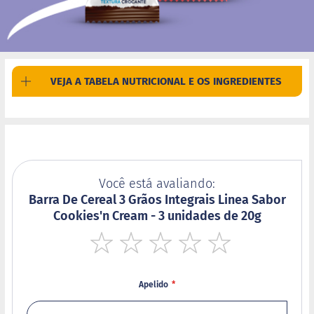
d
i
m
P
i
p
VEJA A TABELA NUTRICIONAL E OS INGREDIENTES
o
c
a
B
e
b
i
Você está avaliando:
d
Barra De Cereal 3 Grãos Integrais Linea Sabor
a
s
Cookies'n Cream - 3 unidades de 20g
A
c
1
2
3
4
5
h
star
stars
stars
stars
stars
o
Apelido
c
o
l