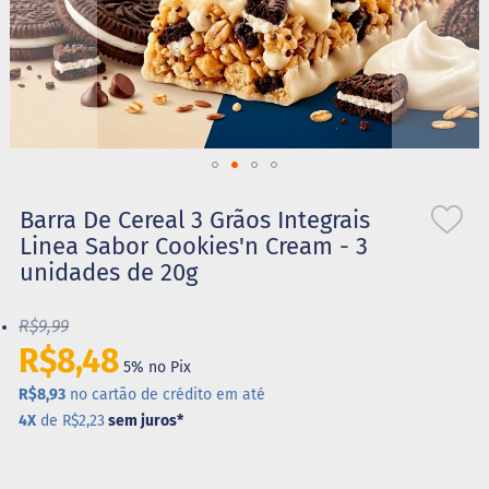
S
t
e
v
i
a
X
Saltar
i
l
para
Barra De Cereal 3 Grãos Integrais
i
o
Linea Sabor Cookies'n Cream - 3
t
início
o
unidades de 20g
da
l
Galeria
de
R$9,99
A
imagens
l
R$8,48
i
5% no Pix
m
R$8,93
no cartão de crédito em até
e
4X
de R$2,23
sem juros
*
n
t
o
s