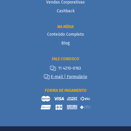
Vendas Corporativas
P
r
Cashback
o
t
e
NA MÍDIA
i
Conteúdo Completo
c
a
Blog
Linhas
FALE CONOSCO
S
11 4210-0163
e
m
E-mail | Formulário
a
ç
ú
FORMA DE PAGAMENTO
c
a
r
S
e
m