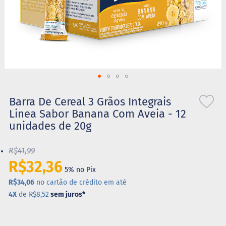
S
t
e
v
i
a
X
Saltar
i
l
para
Barra De Cereal 3 Grãos Integrais
i
o
Linea Sabor Banana Com Aveia - 12
t
início
o
unidades de 20g
da
l
Galeria
de
R$41,99
A
imagens
l
R$32,36
i
5% no Pix
m
R$34,06
no cartão de crédito em até
e
4X
de R$8,52
sem juros
*
n
t
o
s