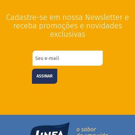
i
s
Cadastre-se em nossa Newsletter e
S
h
receba promoções e novidades
a
exclusivas
k
e
Hummm
Snacks
D
o
ASSINAR
c
i
n
h
o
P
r
o
t
e
i