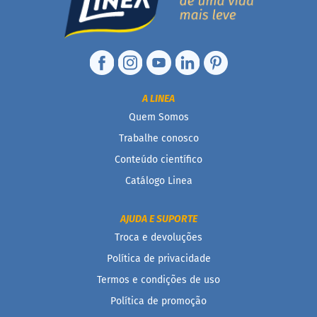
c
o
B
a
r
r
i
A LINEA
n
Quem Somos
h
a
Trabalhe conosco
P
Conteúdo científico
r
o
Catálogo Linea
t
e
i
AJUDA E SUPORTE
c
a
Troca e devoluções
Política de privacidade
Linhas
Termos e condições de uso
S
Política de promoção
e