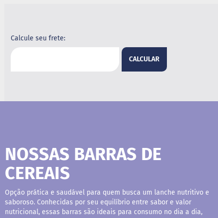
B
a
r
Calcule seu frete:
r
a
d
CALCULAR
e
c
e
r
e
a
l
B
i
NOSSAS BARRAS DE
s
c
CEREAIS
o
i
t
o
Opção prática e saudável para quem busca um lanche nutritivo e
saboroso. Conhecidas por seu equilíbrio entre sabor e valor
D
nutricional, essas barras são ideais para consumo no dia a dia,