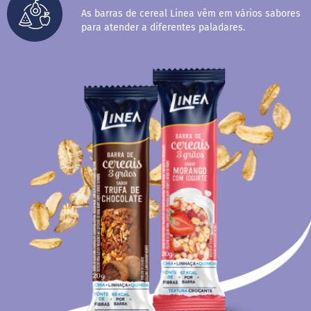
M
As barras de cereal Linea vêm em vários sabores
i
para atender a diferentes paladares.
s
t
u
r
a
p
a
r
a
b
o
l
o
M
o
l
h
o
s
P
u