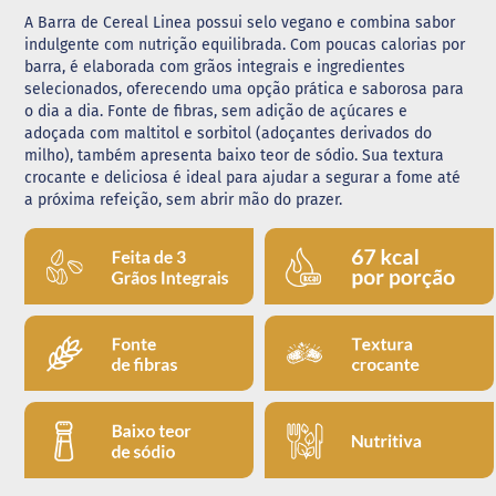
A Barra de Cereal Linea possui selo vegano e combina sabor
G
indulgente com nutrição equilibrada. Com poucas calorias por
e
barra, é elaborada com grãos integrais e ingredientes
l
selecionados, oferecendo uma opção prática e saborosa para
e
i
o dia a dia. Fonte de fibras, sem adição de açúcares e
a
adoçada com maltitol e sorbitol (adoçantes derivados do
milho), também apresenta baixo teor de sódio. Sua textura
C
crocante e deliciosa é ideal para ajudar a segurar a fome até
h
a próxima refeição, sem abrir mão do prazer.
o
c
o
l
a
t
e
G
e
l
a
t
i
n
a