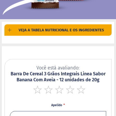
d
i
m
P
i
p
VEJA A TABELA NUTRICIONAL E OS INGREDIENTES
o
c
a
B
e
b
i
Você está avaliando:
d
Barra De Cereal 3 Grãos Integrais Linea Sabor
a
s
Banana Com Aveia - 12 unidades de 20g
A
c
1
2
3
4
5
h
star
stars
stars
stars
stars
o
Apelido
c
o
l