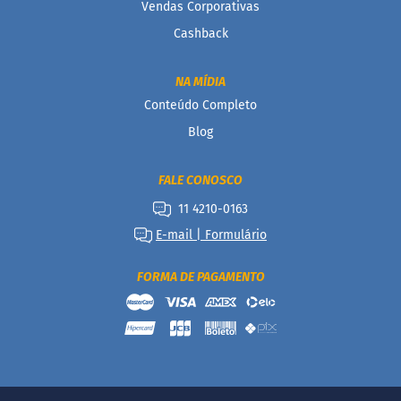
m
Vendas Corporativas
a
ç
Cashback
ú
c
a
NA MÍDIA
r
Conteúdo Completo
S
Blog
e
m
g
FALE CONOSCO
l
11 4210-0163
ú
t
E-mail | Formulário
e
n
FORMA DE PAGAMENTO
S
e
m
l
a
c
t