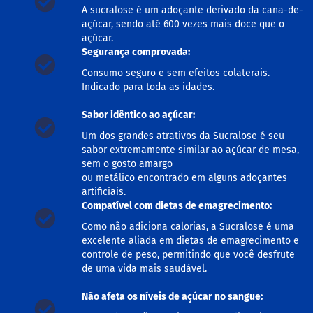
o
A sucralose é um adoçante derivado da cana-de-
c
açúcar, sendo até 600 vezes mais doce que o
e
d
açúcar.
e
Segurança comprovada:
l
e
Consumo seguro e sem efeitos colaterais.
i
Indicado para toda as idades.
t
e
Sabor idêntico ao açúcar:
L
Um dos grandes atrativos da Sucralose é seu
e
sabor extremamente similar ao açúcar de mesa,
i
sem o gosto amargo
t
ou metálico encontrado em alguns adoçantes
e
artificiais.
c
o
Compatível com dietas de emagrecimento:
n
Como não adiciona calorias, a Sucralose é uma
d
e
excelente aliada em dietas de emagrecimento e
n
controle de peso, permitindo que você desfrute
s
de uma vida mais saudável.
a
d
Não afeta os níveis de açúcar no sangue:
o