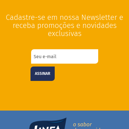
g
l
ú
Cadastre-se em nossa Newsletter e
t
e
receba promoções e novidades
n
exclusivas
S
e
m
l
a
c
t
ASSINAR
o
s
e
V
e
g
a
n
o
s