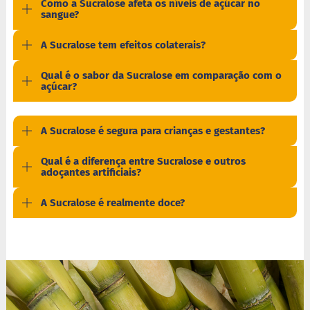
Como a Sucralose afeta os níveis de açúcar no
a
sangue?
t
a
d
A Sucralose tem efeitos colaterais?
o
Qual é o sabor da Sucralose em comparação com o
C
açúcar?
a
p
p
u
A Sucralose é segura para crianças e gestantes?
c
c
Qual é a diferença entre Sucralose e outros
i
adoçantes artificiais?
n
o
A Sucralose é realmente doce?
F
u
n
c
i
o
n
a