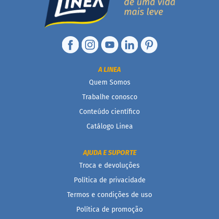
F
u
n
c
i
o
n
A LINEA
a
Quem Somos
i
s
Trabalhe conosco
Conteúdo científico
I
n
Catálogo Linea
t
e
g
AJUDA E SUPORTE
r
Troca e devoluções
a
i
Política de privacidade
s
Termos e condições de uso
D
Política de promoção
i