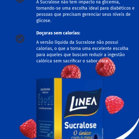
A Sucralose não tem impacto na glicemia,
M
tornando-se uma escolha ideal para diabéticos e
i
pessoas que precisam gerenciar seus níveis de
s
glicose.
t
u
r
Doçuras sem calorias:
a
A versão líquida da Sucralose não possui
p
a
calorias, o que a torna uma excelente escolha
r
para aqueles que buscam reduzir a ingestão
a
calórica sem sacrificar o sabor doce.
b
o
l
o
M
o
l
h
o
s
P
u