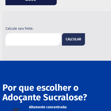
B
a
r
r
a
Calcule seu frete:
d
e
c
CALCULAR
e
r
e
a
l
B
i
s
c
Por que escolher o
o
i
t
Adoçante Sucralose?
o
D
Altamente concentrada: