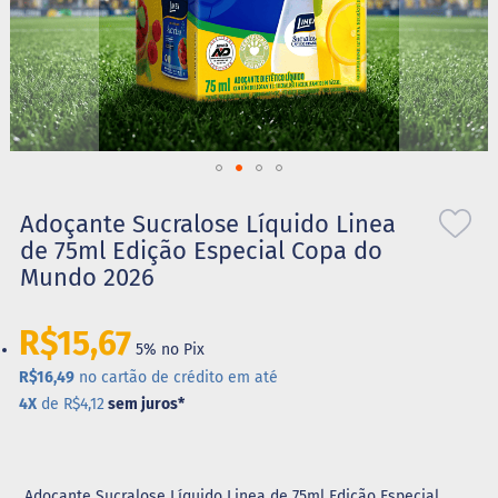
S
t
e
v
i
a
X
Saltar
i
l
para
Adoçante Sucralose Líquido Linea
i
o
de 75ml Edição Especial Copa do
t
início
o
Mundo 2026
da
l
Galeria
de
A
R$15,67
imagens
5% no Pix
l
i
R$16,49
no cartão de crédito em até
m
4X
de R$4,12
sem juros
*
e
n
t
o
s
Adoçante Sucralose Líquido Linea de 75ml Edição Especial