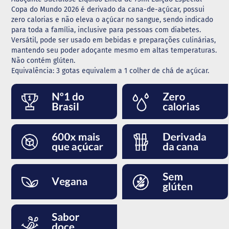
Copa do Mundo 2026 é derivado da cana-de-açúcar, possui
G
zero calorias e não eleva o açúcar no sangue, sendo indicado
e
para toda a família, inclusive para pessoas com diabetes.
l
Versátil, pode ser usado em bebidas e preparações culinárias,
e
mantendo seu poder adoçante mesmo em altas temperaturas.
i
a
Não contém glúten.
Equivalência: 3 gotas equivalem a 1 colher de chá de açúcar.
C
h
o
c
o
l
a
t
e
G
e
l
a
t
i
n
a