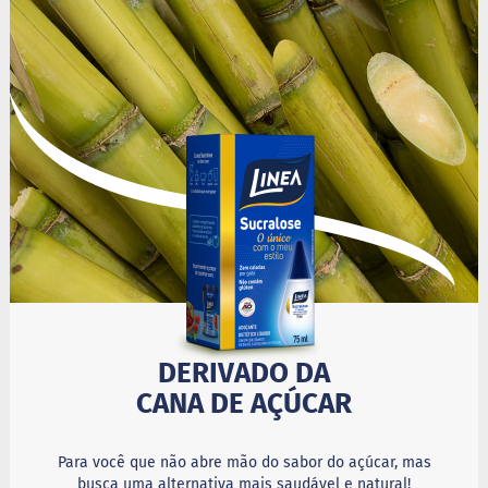
i
s
S
h
a
k
e
Hummm
Snacks
W
a
f
e
r
P
r
DERIVADO DA
o
CANA DE AÇÚCAR
t
e
i
c
Para você que não abre mão do sabor do açúcar, mas
o
busca uma alternativa mais saudável e natural!