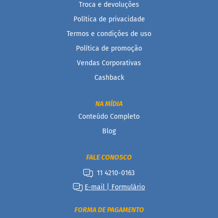
á
Troca e devoluções
r
i
Política de privacidade
o
Termos e condições de uso
s
Política de promoção
Kits
Vendas Corporativas
Ofertas
Cashback
Mais
NA MÍDIA
Vendidos
Conteúdo Completo
Receitas
Blog
Blog
FALE CONOSCO
Itens
Exclusivos
11 4210-0163
E-mail | Formulário
Outlet
Linea
FORMA DE PAGAMENTO