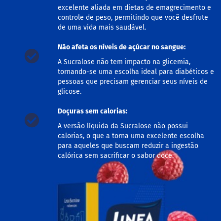
excelente aliada em dietas de emagrecimento e
M
i
controle de peso, permitindo que você desfrute
s
de uma vida mais saudável.
t
u
Não afeta os níveis de açúcar no sangue:
r
a
A Sucralose não tem impacto na glicemia,
p
tornando-se uma escolha ideal para diabéticos e
a
pessoas que precisam gerenciar seus níveis de
r
glicose.
a
b
o
Doçuras sem calorias:
l
A versão líquida da Sucralose não possui
o
calorias, o que a torna uma excelente escolha
M
para aqueles que buscam reduzir a ingestão
o
calórica sem sacrificar o sabor doce.
l
h
o
s
P
u