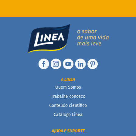
t
e
g
r
a
i
s
D
i
a
b
é
t
A LINEA
i
c
Quem Somos
o
Trabalhe conosco
s
Conteúdo científico
C
Catálogo Linea
u
l
i
AJUDA E SUPORTE
n