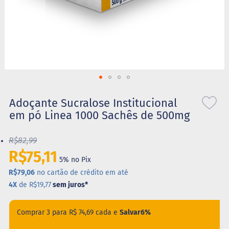
S
t
e
v
i
a
X
Saltar
i
l
para
Adoçante Sucralose Institucional
i
o
em pó Linea 1000 Sachês de 500mg
t
início
o
da
l
R$82,99
Galeria
de
R$75,11
A
5% no Pix
imagens
l
i
R$79,06
no cartão de crédito em até
m
4X
de R$19,77
sem juros
*
e
n
t
Comprar 3 para
R$ 74,69
cada e
Salvar
6%
o
s