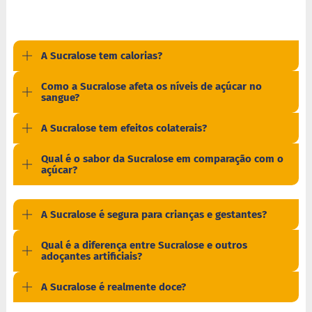
a
t
a
d
o
A Sucralose tem calorias?
C
Como a Sucralose afeta os níveis de açúcar no
a
sangue?
p
p
A Sucralose tem efeitos colaterais?
u
c
c
Qual é o sabor da Sucralose em comparação com o
i
açúcar?
n
o
F
A Sucralose é segura para crianças e gestantes?
u
n
Qual é a diferença entre Sucralose e outros
c
adoçantes artificiais?
i
o
A Sucralose é realmente doce?
n
a