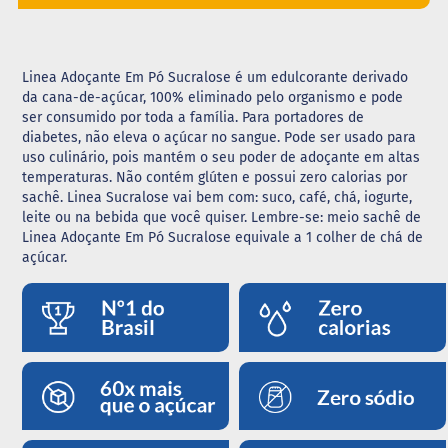
G
e
l
Linea Adoçante Em Pó Sucralose é um edulcorante derivado
e
da cana-de-açúcar, 100% eliminado pelo organismo e pode
i
a
ser consumido por toda a família. Para portadores de
diabetes, não eleva o açúcar no sangue. Pode ser usado para
C
uso culinário, pois mantém o seu poder de adoçante em altas
h
temperaturas. Não contém glúten e possui zero calorias por
o
sachê. Linea Sucralose vai bem com: suco, café, chá, iogurte,
c
leite ou na bebida que você quiser. Lembre-se: meio sachê de
o
Linea Adoçante Em Pó Sucralose equivale a 1 colher de chá de
l
a
açúcar.
t
e
G
e
l
a
t
i
n
a