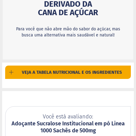
DERIVADO DA
c
o
CANA DE AÇÚCAR
B
a
Para você que não abre mão do sabor do açúcar, mas
r
busca uma alternativa mais saudável e natural!
r
i
n
h
a
P
r
VEJA A TABELA NUTRICIONAL E OS INGREDIENTES
o
t
e
i
c
a
Linhas
Você está avaliando:
Adoçante Sucralose Institucional em pó Linea
S
1000 Sachês de 500mg
e