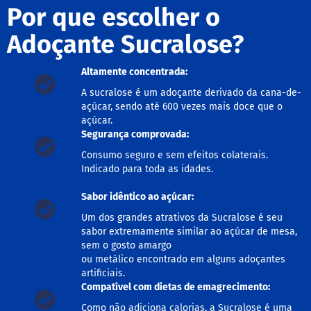
o
Por que escolher o
c
e
Adoçante Sucralose?
d
e
l
e
Altamente concentrada:
i
A sucralose é um adoçante derivado da cana-de-
t
açúcar, sendo até 600 vezes mais doce que o
e
açúcar.
L
Segurança comprovada:
e
Consumo seguro e sem efeitos colaterais.
i
t
Indicado para toda as idades.
e
c
Sabor idêntico ao açúcar:
o
n
Um dos grandes atrativos da Sucralose é seu
d
sabor extremamente similar ao açúcar de mesa,
e
sem o gosto amargo
n
ou metálico encontrado em alguns adoçantes
s
artificiais.
a
d
Compatível com dietas de emagrecimento:
o
Como não adiciona calorias, a Sucralose é uma