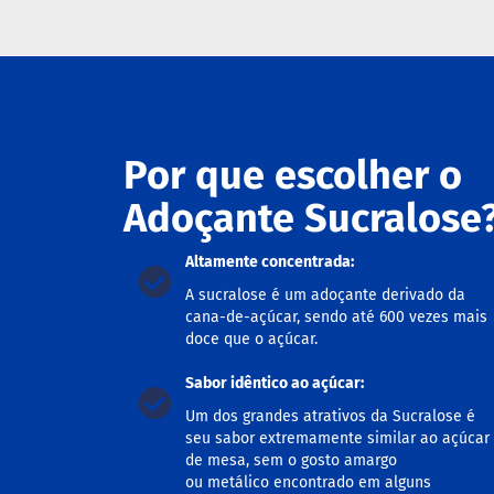
fertas
ais
endidos
eceitas
log
ens
Por que escolher o
xclusivos
Adoçante Sucralose
utlet
inea
Altamente concentrada:
mpresas
A sucralose é um adoçante derivado da
cana-de-açúcar, sendo até 600 vezes mais
doce que o açúcar.
Sabor idêntico ao açúcar:
Um dos grandes atrativos da Sucralose é
seu sabor extremamente similar ao açúcar
de mesa, sem o gosto amargo
ou metálico encontrado em alguns