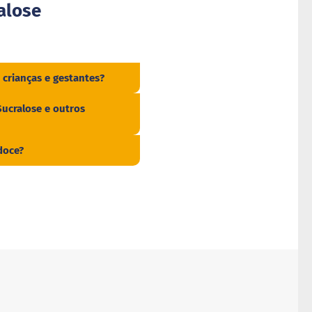
alose
 crianças e gestantes?
Sucralose e outros
doce?