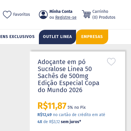
Pular
Minha Conta
Carrinho
ch
Favoritos
para
Registre-se
(0) Produtos
o
conteúdo
TENS EXCLUSIVOS
OUTLET LINEA
EMPRESAS
Adoçante em pó
Sucralose Linea 50
Sachês de 500mg
Edição Especial Copa
do Mundo 2026
R$11,87
5% no Pix
R$12,49
no cartão de crédito em até
4X
de R$3,12
sem juros
*