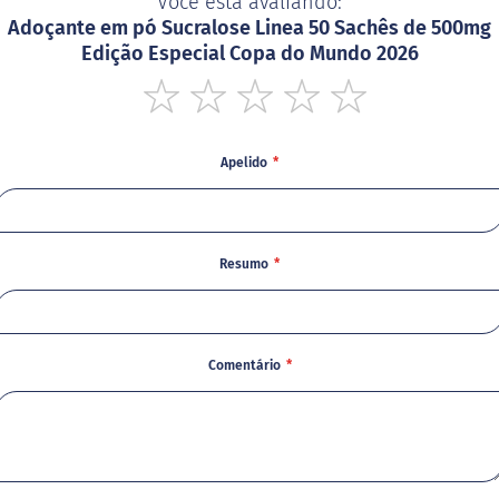
Você está avaliando:
Adoçante em pó Sucralose Linea 50 Sachês de 500mg
Edição Especial Copa do Mundo 2026
1
2
3
4
5
star
stars
stars
stars
stars
Apelido
Resumo
Comentário