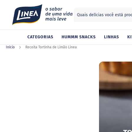
Search
ategorias
CATEGORIAS
HUMMM SNACKS
LINHAS
KI
Adoçantes
Sucralose
Início
Receita Tortinha de Limão Linea
Stevia
Xilitol
Alimentos
Geleia
Chocolate
Gelatina
Barra
de
cereal
Biscoito