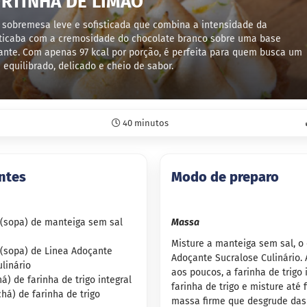
RTINHA DE LIMÃO
sobremesa leve e sofisticada que combina a intensidade da
ticaba com a cremosidade do chocolate branco sobre uma base
ante. Com apenas 97 kcal por porção, é perfeita para quem busca um
 equilibrado, delicado e cheio de sabor.
40 minutos
ntes
Modo de preparo
s (sopa) de manteiga sem sal
Massa
Misture a manteiga sem sal, o
 (sopa) de Linea Adoçante
Adoçante Sucralose Culinário. 
linário
aos poucos, a farinha de trigo 
há) de farinha de trigo integral
farinha de trigo e misture até 
chá) de farinha de trigo
massa firme que desgrude das