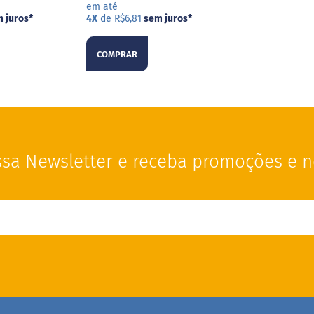
em até
 juros
*
4X
de R$6,81
sem juros
*
COMPRAR
sa Newsletter e receba promoções e n