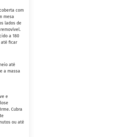
 coberta com
em mesa
os lados de
 removível.
cido a 180
até ficar
heio até
re a massa
ve e
lose
firme. Cubra
te
nutos ou até