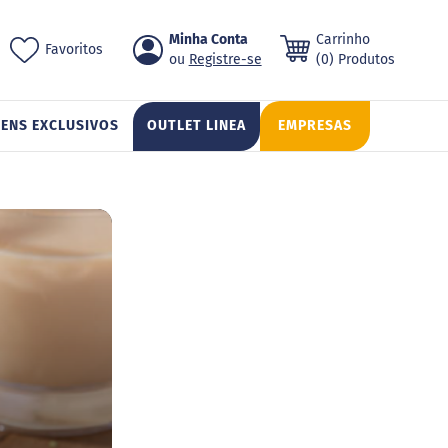
Pular
Minha Conta
Carrinho
ch
Favoritos
para
Registre-se
(0) Produtos
o
conteúdo
TENS EXCLUSIVOS
OUTLET LINEA
EMPRESAS