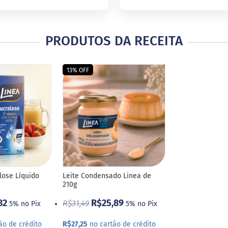
PRODUTOS DA RECEITA
13% OFF
lose Líquido
Leite Condensado Linea de
210g
82
R$25,89
R$31,49
5% no Pix
5% no Pix
ão de crédito
R$27,25
no cartão de crédito