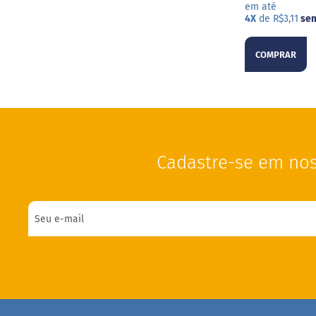
em até
4X
de R$3,11
sem
COMPRAR
Cadastre-se em nos