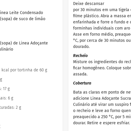
Deixe descansar
por 30 minutos em uma tigela
 Linea Leite Condensado
filme plástico. Abra a massa 
 (sopa) de suco de limão
enfarinhada e forre o fundo e 
forminhas individuais com aro
Asse em forno médio, preaque
°C, por cerca de 30 minutos ou 
 (sopa) de Linea Adoçante
dourado.
linário
Recheio
Misture os ingredientes do rec
ficar homogêneo. Coloque sob
8 kcal por tortinha de 60 g
assada.
 g
Cobertura
: 17 g
Bata as claras em ponto de ne
ais: 6 g
adicione Linea Adoçante Sucra
Culinário até virar um suspiro 
uradas: 2 g
o recheio e leve ao forno quen
preaquecido a 250 °C, por 5 mi
dourar. Retire e espere esfriar.
g