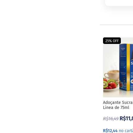
ts
fertas
ais
endidos
eceitas
25% OFF
log
ens
xclusivos
utlet
inea
mpresas
Adoçante Sucra
Linea de 75ml
R$11,
R$16,49
R$12,44
no cart