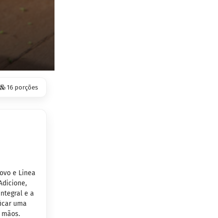
16 porções
 ovo e Linea
Adicione,
integral e a
ficar uma
 mãos.