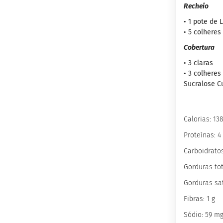
Wafer
Recheio
Proteico
• 1 pote de
Docinho
• 5 colheres
Proteico
Cobertura
Barrinha
Proteica
• 3 claras
• 3 colheres
inhas
Sucralose Cu
Sem
açúcar
Sem
Calorias: 13
glúten
Proteínas: 4
Sem
lactose
Carboidratos
Veganos
Gorduras tot
Funcionais
Gorduras sat
Integrais
Fibras: 1 g
Diabéticos
Sódio: 59 m
Culinários