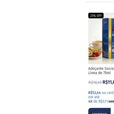
ts
fertas
25% OFF
ais
endidos
eceitas
log
ens
xclusivos
utlet
inea
Adoçante Sucra
Linea de 75ml
mpresas
R$11,
R$16,49
R$12,44
no cart
em até
4X
de R$3,11
sem