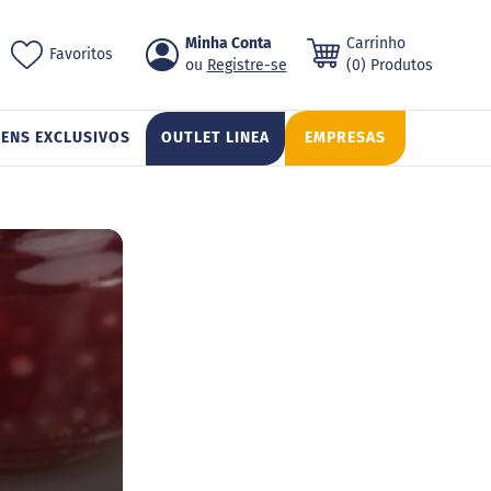
Pular
Minha Conta
Carrinho
ch
Favoritos
para
Registre-se
(0) Produtos
o
conteúdo
TENS EXCLUSIVOS
OUTLET LINEA
EMPRESAS