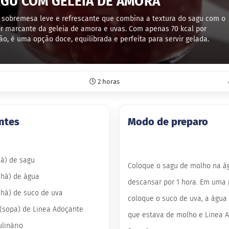
GU COM GELEIA DE AMORA
sobremesa leve e refrescante que combina a textura do sagu com o
r marcante da geleia de amora e uvas. Com apenas 70 kcal por
ão, é uma opção doce, equilibrada e perfeita para servir gelada.
2 horas
ntes
Modo de preparo
chá) de sagu
Coloque o sagu de molho na á
(chá) de água
descansar por 1 hora. Em uma 
(chá) de suco de uva
coloque o suco de uva, a águ
 (sopa) de Linea Adoçante
que estava de molho e Linea 
linário