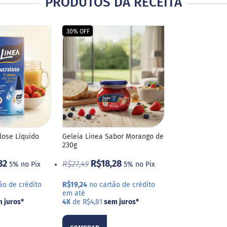
PRODUTOS DA RECEITA
30% OFF
lose Líquido
Geleia Linea Sabor Morango de
230g
82
R$18,28
R$27,49
5% no Pix
5% no Pix
ão de crédito
R$19,24
no cartão de crédito
em até
 juros
*
4X
de R$4,81
sem juros
*