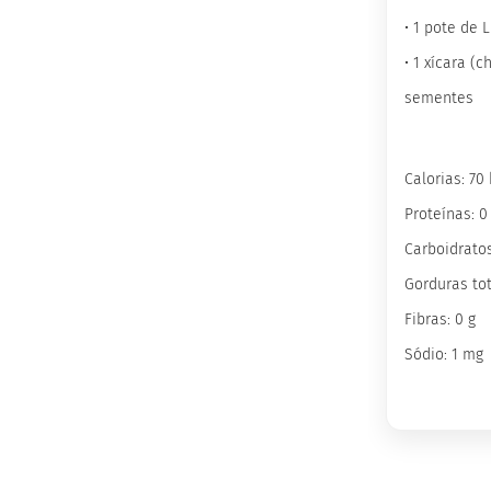
Wafer
Proteico
• 1 pote de 
Docinho
• 1 xícara (
Proteico
sementes
Barrinha
Proteica
inhas
Calorias: 70
Sem
açúcar
Proteínas: 0
Sem
Carboidratos
glúten
Gorduras tot
Sem
Fibras: 0 g
lactose
Veganos
Sódio: 1 mg
Funcionais
Integrais
Diabéticos
Culinários