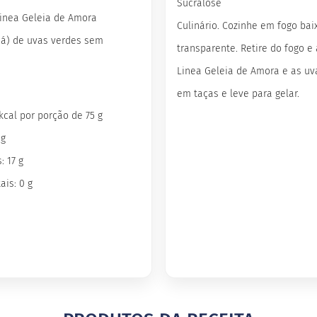
Sucralose
Linea Geleia de Amora
Culinário. Cozinhe em fogo baix
chá) de uvas verdes sem
transparente. Retire do fogo e
Linea Geleia de Amora e as uv
em taças e leve para gelar.
 kcal por porção de 75 g
 g
: 17 g
ais: 0 g