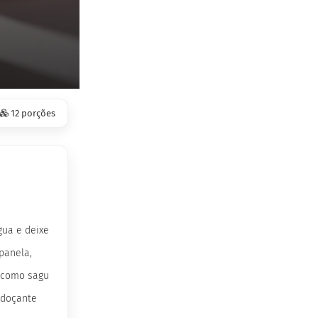
12 porções
gua e deixe
panela,
a como sagu
Adoçante