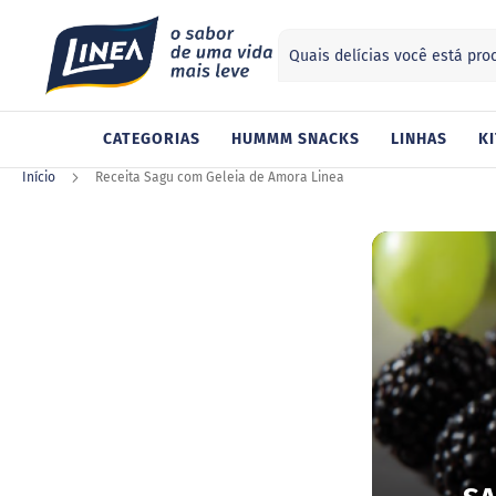
Search
ategorias
CATEGORIAS
HUMMM SNACKS
LINHAS
KI
Adoçantes
Sucralose
Início
Receita Sagu com Geleia de Amora Linea
Stevia
Xilitol
Alimentos
Geleia
Chocolate
Gelatina
Barra
de
cereal
Biscoito