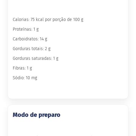
G
e
Calorias: 75 kcal por porção de 100 g
l
e
Proteínas: 1 g
i
a
Carboidratos: 14 g
C
Gorduras totais: 2 g
h
o
Gorduras saturadas: 1 g
c
o
Fibras: 1 g
l
a
Sódio: 10 mg
t
e
G
e
l
Modo de preparo
a
t
i
n
a