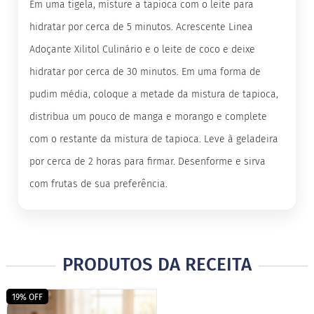
Em uma tigela, misture a tapioca com o leite para
B
hidratar por cerca de 5 minutos. Acrescente Linea
a
r
Adoçante Xilitol Culinário e o leite de coco e deixe
r
hidratar por cerca de 30 minutos. Em uma forma de
a
d
pudim média, coloque a metade da mistura de tapioca,
e
c
distribua um pouco de manga e morango e complete
e
r
com o restante da mistura de tapioca. Leve à geladeira
e
a
por cerca de 2 horas para firmar. Desenforme e sirva
l
com frutas de sua preferência.
B
i
s
c
o
i
PRODUTOS DA RECEITA
t
o
19% OFF
D