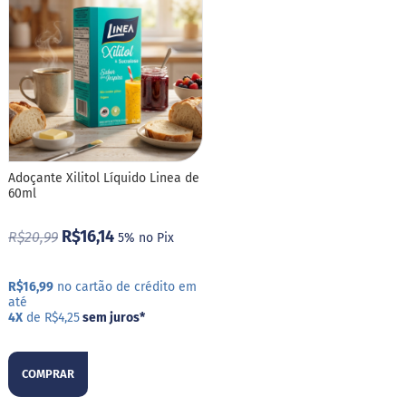
o
c
e
d
e
l
e
i
t
e
L
Adoçante Xilitol Líquido Linea de
e
60ml
i
t
R$16,14
e
R$20,99
5% no Pix
c
o
n
R$16,99
no cartão de crédito em
d
até
e
4X
de R$4,25
sem juros
*
n
s
a
d
COMPRAR
o