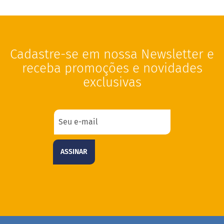
M
i
s
t
u
Cadastre-se em nossa Newsletter e
r
a
receba promoções e novidades
p
a
exclusivas
r
a
b
o
l
o
M
ASSINAR
o
l
h
o
s
P
u