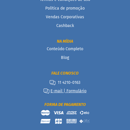
a
t
Política de promoção
a
Vendas Corporativas
d
o
Cashback
C
a
NA MÍDIA
p
p
Conteúdo Completo
u
Blog
c
c
i
n
FALE CONOSCO
o
11 4210-0163
F
E-mail | Formulário
u
n
c
FORMA DE PAGAMENTO
i
o
n
a