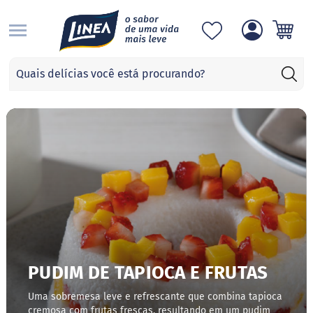
S
Categorias
A
d
o
ç
a
n
t
e
s
S
u
c
r
a
PUDIM DE TAPIOCA E FRUTAS
l
o
Uma sobremesa leve e refrescante que combina tapioca
s
cremosa com frutas frescas, resultando em um pudim
e