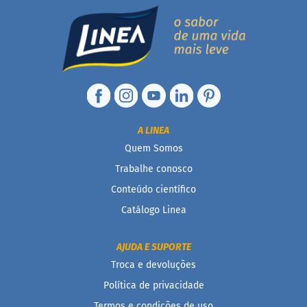
d
i
m
P
i
p
o
c
a
A LINEA
B
e
Quem Somos
b
Trabalhe conosco
i
d
Conteúdo científico
a
s
Catálogo Linea
A
c
AJUDA E SUPORTE
h
Troca e devoluções
o
c
Política de privacidade
o
l
Termos e condições de uso