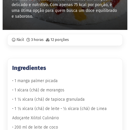
delicado e nutritivo. Com apenas 75 kcal por porção, é
uma ótima opção para quem busca um doce equilibrado
S
t
e saboroso.
e
v
i
a
Fácil
3 horas
12 porções
X
i
l
i
t
Ingredientes
o
l
• 1 manga palmer picada
A
• 1 xícara (chá) de morangos
l
i
• 1 ½ xícara (chá) de tapioca granulada
m
e
• 1 ½ xícara (chá) de leite • ½ xícara (chá) de Linea
n
t
Adoçante Xilitol Culinário
o
• 200 ml de leite de coco
s