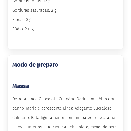
Gorduras totais: 12 g
B
Gorduras saturadas: 2 g
a
Fibras: 0 g
r
r
Sódio: 2 mg
a
d
e
c
e
r
e
Modo de preparo
a
l
B
Massa
i
s
c
Derreta Linea Chocolate Culinário Dark com o óleo em
o
i
banho-maria e acrescente Linea Adoçante Sucralose
t
o
Culinário. Bata ligeiramente com um batedor de arame
D
os ovos inteiros e adicione ao chocolate, mexendo bem.