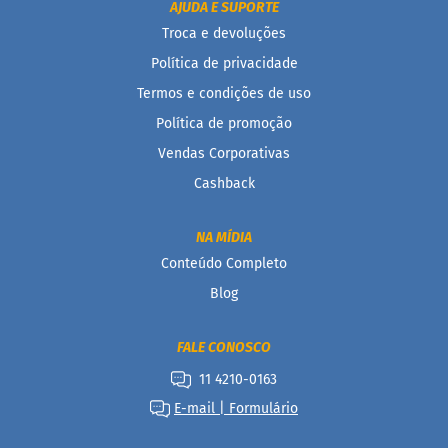
i
AJUDA E SUPORTE
s
Troca e devoluções
S
Política de privacidade
h
a
Termos e condições de uso
k
Política de promoção
e
Vendas Corporativas
Hummm
Cashback
Snacks
D
NA MÍDIA
o
c
Conteúdo Completo
i
Blog
n
h
o
FALE CONOSCO
P
r
11 4210-0163
o
t
E-mail | Formulário
e
i