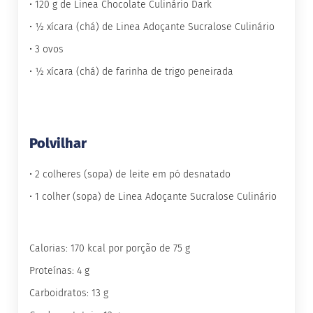
• 120 g de Linea Chocolate Culinário Dark
G
• ½ xícara (chá) de Linea Adoçante Sucralose Culinário
e
l
• 3 ovos
e
i
• ½ xícara (chá) de farinha de trigo peneirada
a
C
h
o
Polvilhar
c
o
l
• 2 colheres (sopa) de leite em pó desnatado
a
t
• 1 colher (sopa) de Linea Adoçante Sucralose Culinário
e
G
e
Calorias: 170 kcal por porção de 75 g
l
a
Proteínas: 4 g
t
i
Carboidratos: 13 g
n
a