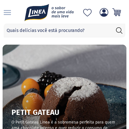
S
Categorias
A
d
o
ç
a
n
t
e
s
S
u
c
r
a
PETIT GATEAU
l
o
O Petit Gateau Linea é a sobremesa perfeita para quem
s
ama chocolate intenso e quer reduzir o consumo de
e