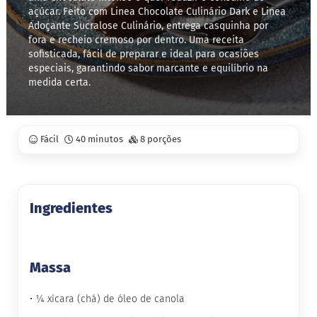
açúcar. Feito com Linea Chocolate Culinário Dark e Linea
Adoçante Sucralose Culinário, entrega casquinha por
S
t
fora e recheio cremoso por dentro. Uma receita
e
sofisticada, fácil de preparar e ideal para ocasiões
v
especiais, garantindo sabor marcante e equilíbrio na
i
medida certa.
a
X
i
l
Fácil
40 minutos
8 porções
i
t
o
l
Ingredientes
A
l
i
m
e
Massa
n
t
• ¼ xícara (chá) de óleo de canola
o
s