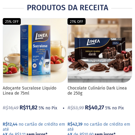
M
PRODUTOS DA RECEITA
i
s
t
25% OFF
21% OFF
u
r
a
p
a
r
a
b
o
l
o
Adoçante Sucralose Líquido
Chocolate Culinário Dark Linea
M
Linea de 75ml
de 250g
o
l
h
R$11,82
R$40,27
R$16,49
R$53,99
5% no Pix
5% no Pix
o
s
R$12,44
no cartão de crédito em
R$42,39
no cartão de crédito em
P
até
até
u
4X
de R$3,11
sem juros
*
4X
de R$10,60
sem juros
*