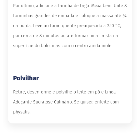
o
c
Por último, adicione a farinha de trigo. Mexa bem. Unte 8
e
forminhas grandes de empada e coloque a massa até 3⁄4
d
e
da borda. Leve ao forno quente preaquecido a 250 °C,
l
e
por cerca de 8 minutos ou até formar uma crosta na
i
t
superfície do bolo, mas com o centro ainda mole.
e
L
e
i
t
Polvilhar
e
c
o
Retire, desenforme e polvilhe o leite em pó e Linea
n
Adoçante Sucralose Culinário. Se quiser, enfeite com
d
e
physalis.
n
s
a
d
o