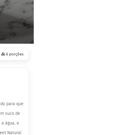
6 porções
ado para que
om suco de
 a água, o
eet Natural