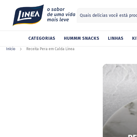
Search
ategorias
CATEGORIAS
HUMMM SNACKS
LINHAS
KI
Adoçantes
Sucralose
Início
Receita Pera em Calda Linea
Stevia
Xilitol
Alimentos
Geleia
Chocolate
Gelatina
Barra
de
cereal
Biscoito