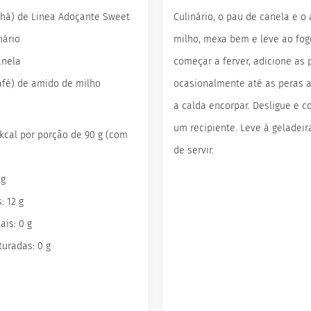
(chá) de Linea Adoçante Sweet
Culinário, o pau de canela e o
nário
milho, mexa bem e leve ao fo
anela
começar a ferver, adicione as 
café) de amido de milho
ocasionalmente até as peras 
a calda encorpar. Desligue e 
um recipiente. Leve à geladeir
 kcal por porção de 90 g (com
de servir.
 g
: 12 g
ais: 0 g
turadas: 0 g