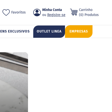
Pular
Minha Conta
Carrinho
ch
Favoritos
para
Registre-se
(0) Produtos
o
conteúdo
TENS EXCLUSIVOS
OUTLET LINEA
EMPRESAS