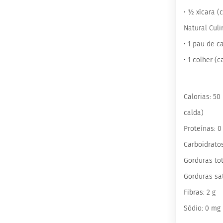
Wafer
Proteico
• ½ xícara 
Docinho
Natural Culi
Proteico
• 1 pau de c
Barrinha
• 1 colher (
Proteica
inhas
Sem
açúcar
Calorias: 50
Sem
calda)
glúten
Proteínas: 0
Sem
Carboidratos
lactose
Veganos
Gorduras tot
Funcionais
Gorduras sa
Integrais
Fibras: 2 g
Diabéticos
Sódio: 0 mg
Culinários