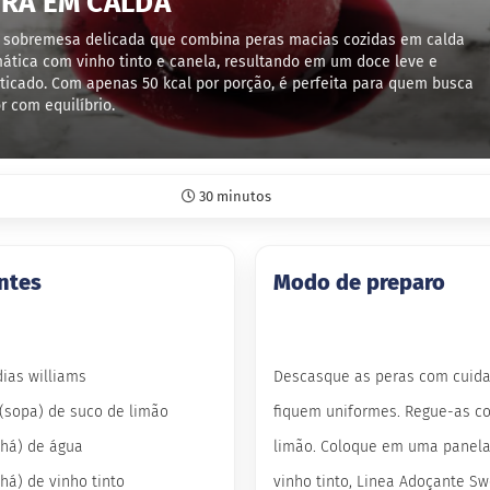
RA EM CALDA
sobremesa delicada que combina peras macias cozidas em calda
ática com vinho tinto e canela, resultando em um doce leve e
sticado. Com apenas 50 kcal por porção, é perfeita para quem busca
r com equilíbrio.
30 minutos
ntes
Modo de preparo
ias williams
Descasque as peras com cuid
 (sopa) de suco de limão
fiquem uniformes. Regue-as c
chá) de água
limão. Coloque em uma panela
chá) de vinho tinto
vinho tinto, Linea Adoçante Sw