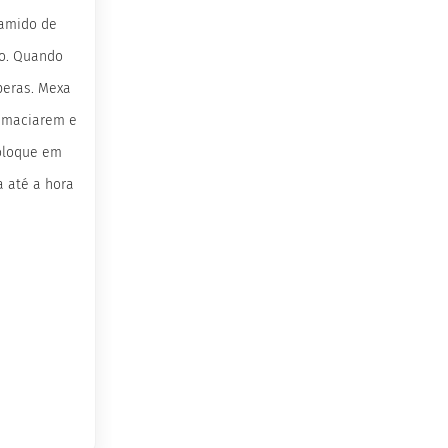
 amido de
go. Quando
peras. Mexa
amaciarem e
coloque em
a até a hora