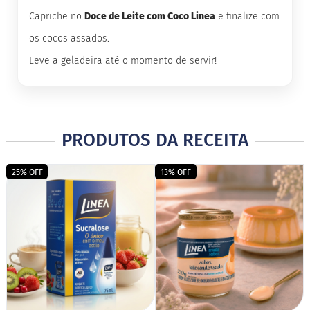
M
Capriche no
Doce de Leite com Coco Linea
e finalize com
i
s
os cocos assados.
t
u
Leve a geladeira até o momento de servir!
r
a
p
a
r
a
PRODUTOS DA RECEITA
b
o
l
25% OFF
13% OFF
o
M
o
l
h
o
s
P
u