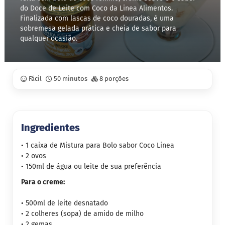
do Doce de Leite com Coco da Linea Alimentos.
Finalizada com lascas de coco douradas, é uma
S
t
sobremesa gelada prática e cheia de sabor para
e
qualquer ocasião.
v
i
a
Fácil
50 minutos
8 porções
X
i
l
i
t
o
Ingredientes
l
• 1 caixa de Mistura para Bolo sabor Coco Linea
A
• 2 ovos
l
• 150ml de água ou leite de sua preferência
i
m
Para o creme:
e
n
• 500ml de leite desnatado
t
o
• 2 colheres (sopa) de amido de milho
s
• 2 gemas