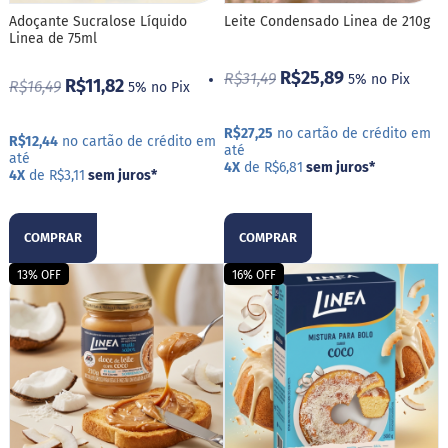
d
i
Adoçante Sucralose Líquido
Leite Condensado Linea de 210g
m
Linea de 75ml
P
R$25,89
R$31,49
5% no Pix
R$11,82
R$16,49
5% no Pix
i
p
o
R$27,25
no cartão de crédito em
c
R$12,44
no cartão de crédito em
até
a
até
4X
de R$6,81
sem juros
*
4X
de R$3,11
sem juros
*
B
e
b
COMPRAR
COMPRAR
i
d
13% OFF
16% OFF
a
s
A
c
h
o
c
o
l