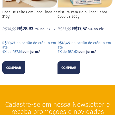
a
t
a
Doce De Leite Com Coco Linea de
Mistura Para Bolo Linea Sabor
d
210g
Coco de 300g
o
R$28,93
R$17,57
R$34,99
R$21,99
5% no Pix
5% no Pix
C
a
p
p
R$30,45
no cartão de crédito em
R$18,49
no cartão de crédito em
u
até
até
c
4X
de R$7,61
sem juros
*
4X
de R$4,62
sem juros
*
c
i
n
COMPRAR
COMPRAR
o
F
u
n
c
i
o
Cadastre-se em nossa Newsletter e
n
receba promoções e novidades
a