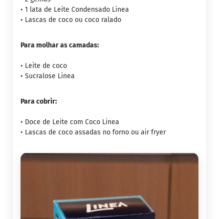
• 1 lata de Leite Condensado Linea
G
• Lascas de coco ou coco ralado
e
l
e
Para molhar as camadas:
i
a
• Leite de coco
C
• Sucralose Linea
h
o
c
Para cobrir:
o
l
• Doce de Leite com Coco Linea
a
• Lascas de coco assadas no forno ou air fryer
t
e
G
e
l
a
t
i
n
a