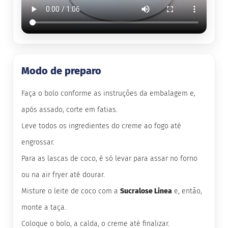
o
c
e
d
e
l
e
i
Modo de preparo
t
e
Faça o bolo conforme as instruções da embalagem e,
L
e
após assado, corte em fatias.
i
t
Leve todos os ingredientes do creme ao fogo até
e
c
engrossar.
o
n
Para as lascas de coco, é só levar para assar no forno
d
ou na air fryer até dourar.
e
n
Misture o leite de coco com a
Sucralose Linea
e, então,
s
a
monte a taça.
d
o
Coloque o bolo, a calda, o creme até finalizar.