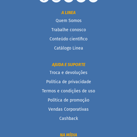
c
o
A LINEA
B
Quem Somos
a
Trabalhe conosco
r
r
Conteúdo científico
i
n
Catálogo Linea
h
a
P
AJUDA E SUPORTE
r
Troca e devoluções
o
t
Política de privacidade
e
Termos e condições de uso
i
c
Política de promoção
a
Vendas Corporativas
Linhas
Cashback
S
e
NA MÍDIA