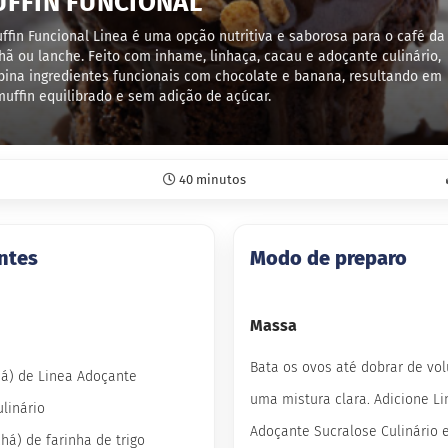
FFIN FUNCIONAL
ffin Funcional Linea é uma opção nutritiva e saborosa para o café da
ã ou lanche. Feito com inhame, linhaça, cacau e adoçante culinário,
ina ingredientes funcionais com chocolate e banana, resultando em
uffin equilibrado e sem adição de açúcar.
40 minutos
ntes
Modo de preparo
Massa
Bata os ovos até dobrar de vol
chá) de Linea Adoçante
uma mistura clara. Adicione L
linário
Adoçante Sucralose Culinário 
chá) de farinha de trigo