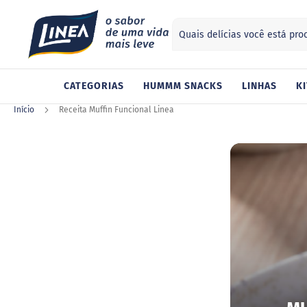
Search
ategorias
CATEGORIAS
HUMMM SNACKS
LINHAS
KI
Adoçantes
Sucralose
Início
Receita Muffin Funcional Linea
Stevia
Xilitol
Alimentos
Geleia
Chocolate
Gelatina
Barra
de
cereal
Biscoito