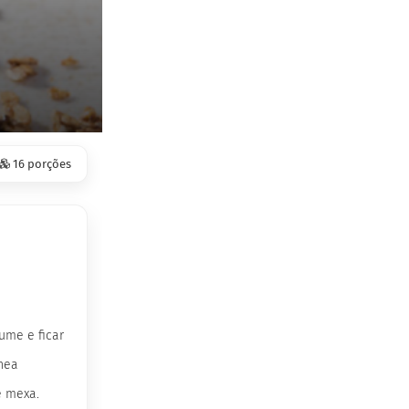
16 porções
ume e ficar
inea
e mexa.