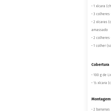
Wafer
Proteico
• 1 xícara (
Docinho
• 3 colheres
Proteico
• 2 xícaras 
Barrinha
amassado
Proteica
inhas
• 2 colhere
Sem
• 1 colher (
açúcar
Sem
glúten
Cobertura
Sem
lactose
• 100 g de L
Veganos
• ½ xícara (
Funcionais
Integrais
Montagem
Diabéticos
• 2 bananas
Culinários