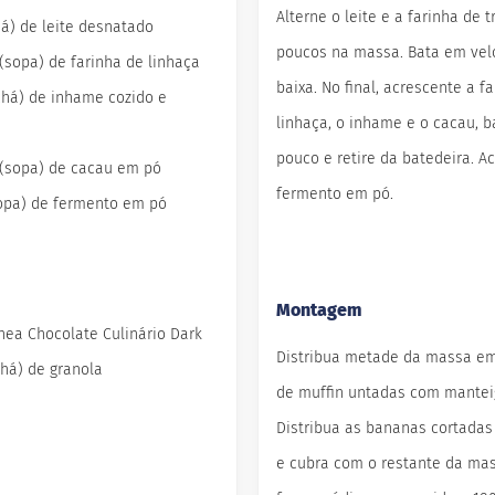
Alterne o leite e a farinha de t
chá) de leite desnatado
poucos na massa. Bata em vel
 (sopa) de farinha de linhaça
baixa. No final, acrescente a f
(chá) de inhame cozido e
linhaça, o inhame e o cacau, 
pouco e retire da batedeira. A
s (sopa) de cacau em pó
fermento em pó.
sopa) de fermento em pó
Montagem
inea Chocolate Culinário Dark
Distribua metade da massa e
chá) de granola
de muffin untadas com mantei
Distribua as bananas cortadas
e cubra com o restante da mas