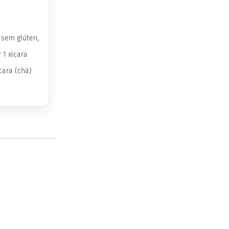
 sem glúten,
 1 xícara
ícara (chá)