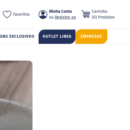
Pular
Minha Conta
Carrinho
ch
Favoritos
para
Registre-se
(0) Produtos
o
conteúdo
TENS EXCLUSIVOS
OUTLET LINEA
EMPRESAS