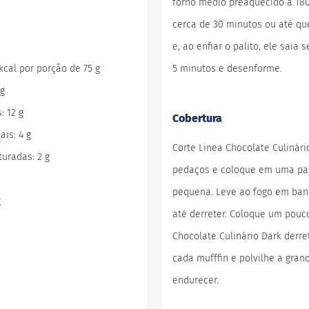
forno médio preaquecido a 180
cerca de 30 minutos ou até que
e, ao enfiar o palito, ele saia 
 kcal por porção de 75 g
5 minutos e desenforme.
 g
: 12 g
Cobertura
ais: 4 g
Corte Linea Chocolate Culinár
uradas: 2 g
pedaços e coloque em uma pa
pequena. Leve ao fogo em ba
g
até derreter. Coloque um pouc
Chocolate Culinário Dark derre
cada mufffin e polvilhe a grano
endurecer.