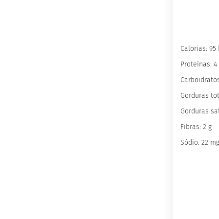
ts
fertas
ais
Calorias: 95
endidos
Proteínas: 4
eceitas
Carboidratos
log
ens
Gorduras tot
xclusivos
Gorduras sat
utlet
Fibras: 2 g
inea
Sódio: 22 m
mpresas