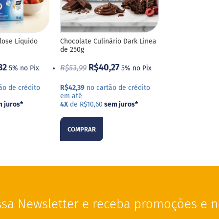
lose Líquido
Chocolate Culinário Dark Linea
de 250g
82
R$40,27
R$53,99
5% no Pix
5% no Pix
ão de crédito
R$42,39
no cartão de crédito
em até
 juros
*
4X
de R$10,60
sem juros
*
COMPRAR
sa Newsletter e receba promoções e n