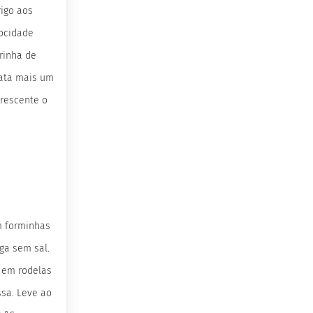
rigo aos
ocidade
arinha de
bata mais um
crescente o
m forminhas
ga sem sal.
 em rodelas
sa. Leve ao