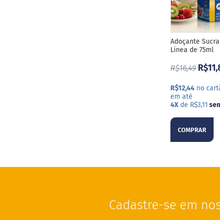
Adoçante Sucra
Linea de 75ml
R$11,
R$16,49
R$12,44
no cart
em até
4X
de R$3,11
sem
COMPRAR
Cadastre-se em nos