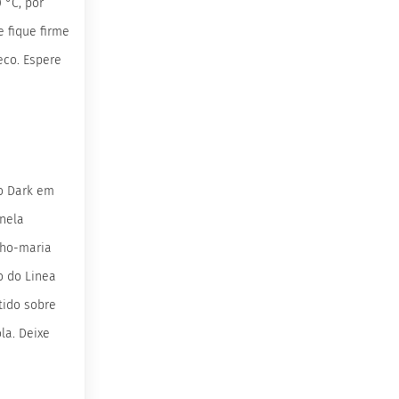
 °C, por
 fique firme
seco. Espere
io Dark em
nela
nho-maria
o do Linea
tido sobre
la. Deixe