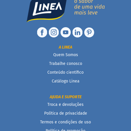
m
a
ç
ú
c
a
r
S
A LINEA
e
m
Quem Somos
g
Trabalhe conosco
l
ú
Conteúdo científico
t
e
Catálogo Linea
n
S
AJUDA E SUPORTE
e
Troca e devoluções
m
l
Política de privacidade
a
Termos e condições de uso
c
t
Política de promoção