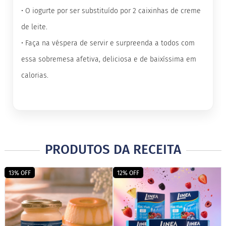
M
•
O iogurte por ser substituído por 2 caixinhas de creme
i
s
de leite.
t
•
Faça na véspera de servir e surpreenda a todos com
u
r
essa sobremesa afetiva, deliciosa e de baixíssima em
a
p
calorias.
a
r
a
b
o
l
o
PRODUTOS DA RECEITA
M
o
l
h
13% OFF
12% OFF
o
s
P
u