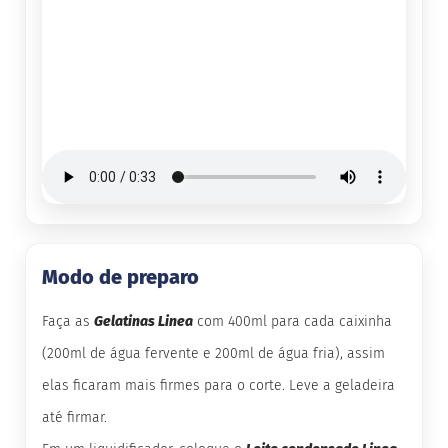
B
a
r
r
a
d
e
c
e
r
e
a
l
Modo de preparo
B
i
s
Faça as
Gelatinas Linea
com 400ml para cada caixinha
c
o
(200ml de água fervente e 200ml de água fria), assim
i
t
elas ficaram mais firmes para o corte. Leve a geladeira
o
até firmar.
D