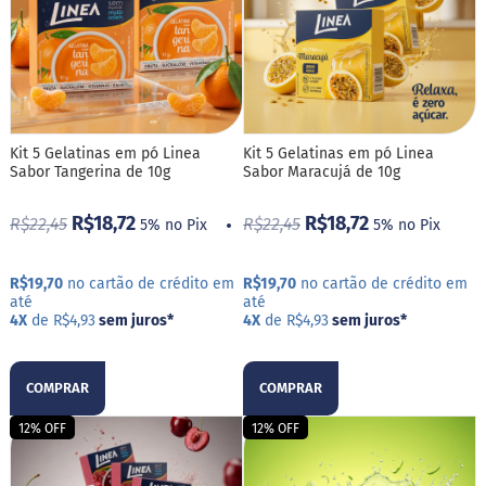
a
t
a
d
o
C
a
Kit 5 Gelatinas em pó Linea
Kit 5 Gelatinas em pó Linea
p
Sabor Tangerina de 10g
Sabor Maracujá de 10g
p
u
c
R$18,72
R$18,72
R$22,45
R$22,45
5% no Pix
5% no Pix
c
i
n
R$19,70
no cartão de crédito em
R$19,70
no cartão de crédito em
o
até
até
4X
de R$4,93
sem juros
*
4X
de R$4,93
sem juros
*
F
u
n
COMPRAR
COMPRAR
c
i
o
12% OFF
12% OFF
n
a