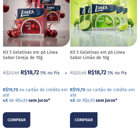
i
s
S
h
a
k
e
Hummm
Kit 5 Gelatinas em pó Linea
Kit 5 Gelatinas em pó Linea
Snacks
Sabor Cereja de 10g
Sabor Limão de 10g
D
R$18,72
R$18,72
R$22,45
R$22,45
5% no Pix
5% no Pix
o
c
i
R$19,70
no cartão de crédito em
R$19,70
no cartão de crédito em
n
até
até
h
4X
de R$4,93
sem juros
*
4X
de R$4,93
sem juros
*
o
P
r
o
COMPRAR
COMPRAR
t
e
i