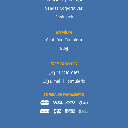
o
s
Vendas Corporativas
e
Cashback
V
e
NA MÍDIA
g
a
Conteúdo Completo
n
Blog
o
s
FALE CONOSCO
F
u
11 4210-0163
n
c
E-mail | Formulário
i
o
FORMA DE PAGAMENTO
n
a
i
s
I
n