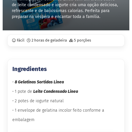
de leite condensado e iogurte cria uma opção deliciosa,
refrescante e de baixíssimas calorias. Perfeita para
S
t
preparar na véspera e encantar toda a família.
e
v
i
a
Fácil
2 horas de geladeira
5 porções
X
i
l
i
t
Ingredientes
o
l
•
8 Gelatinas Sortidas Linea
A
•
1 pote de
Leite Condensado Linea
l
i
•
2 potes de iogurte natural
m
e
•
1 envelope de gelatina incolor feito conforme a
n
t
embalagem
o
s