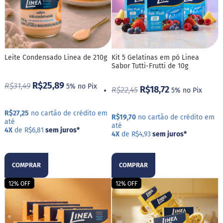
d
i
m
P
i
p
Leite Condensado Linea de 210g
Kit 5 Gelatinas em pó Linea
o
Sabor Tutti-Frutti de 10g
c
a
R$25,89
R$31,49
5% no Pix
R$18,72
R$22,45
5% no Pix
B
e
R$27,25
no cartão de crédito em
b
R$19,70
no cartão de crédito em
até
i
até
4X
de R$6,81
sem juros
*
d
4X
de R$4,93
sem juros
*
a
s
COMPRAR
COMPRAR
A
c
12% OFF
12% OFF
h
o
c
o
l