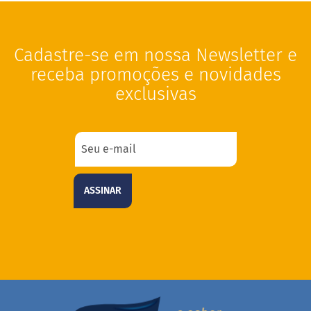
c
o
B
Cadastre-se em nossa Newsletter e
a
receba promoções e novidades
r
r
exclusivas
i
n
h
a
P
r
o
t
ASSINAR
e
i
c
a
Linhas
S
e