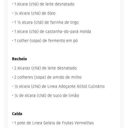
• 1 xícara (chá) de leite desnatado
G
• ¼ xícara (chá) de óleo
e
l
• 1 ½ xícara (chá) de farinha de trigo
e
i
• 1 xícara (chá) de castanha-do-pará moída
a
• 1 colher (sopa) de fermento em pó
C
h
o
c
Recheio
o
• 2 xícaras (chá) de leite desnatado
l
a
• 2 colheres (sopa) de amido de milho
t
e
• ½ xícara (chá) de Linea Adoçante Xilitol Culinário
G
• ¼ de xícara (chá) de suco de limão
e
l
a
t
Calda
i
n
• 1 pote de Linea Geleia de Frutas Vermelhas
a