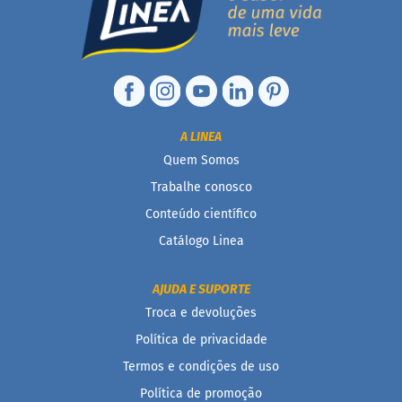
a
t
a
d
o
C
a
p
A LINEA
p
Quem Somos
u
c
Trabalhe conosco
c
i
Conteúdo científico
n
Catálogo Linea
o
F
AJUDA E SUPORTE
u
n
Troca e devoluções
c
i
Política de privacidade
o
Termos e condições de uso
n
a
Política de promoção