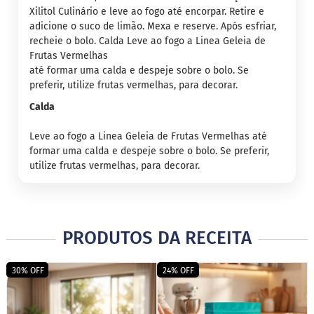
o
Xilitol Culinário e leve ao fogo até encorpar. Retire e
c
e
adicione o suco de limão. Mexa e reserve. Após esfriar,
d
recheie o bolo. Calda Leve ao fogo a Linea Geleia de
e
Frutas Vermelhas
l
até formar uma calda e despeje sobre o bolo. Se
e
i
preferir, utilize frutas vermelhas, para decorar.
t
Calda
e
L
Leve ao fogo a Linea Geleia de Frutas Vermelhas até
e
formar uma calda e despeje sobre o bolo. Se preferir,
i
utilize frutas vermelhas, para decorar.
t
e
c
o
n
d
PRODUTOS DA RECEITA
e
n
s
30% OFF
24% OFF
a
d
o