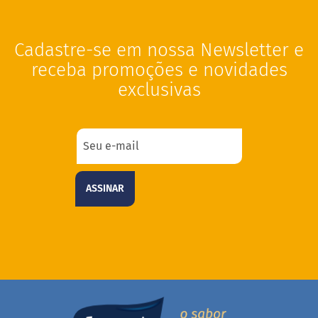
d
i
m
Cadastre-se em nossa Newsletter e
P
i
receba promoções e novidades
p
exclusivas
o
c
a
B
e
b
i
ASSINAR
d
a
s
A
c
h
o
c
o
l