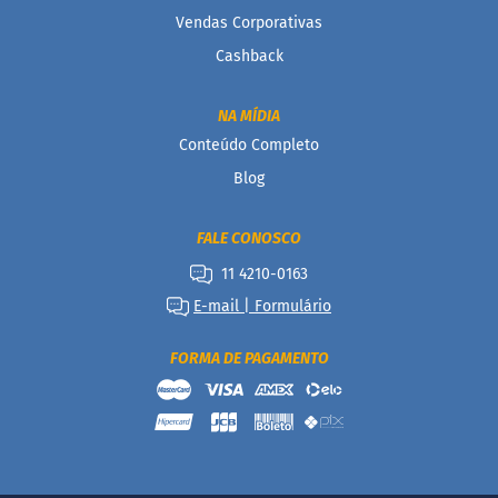
i
s
Vendas Corporativas
Cashback
S
h
a
NA MÍDIA
k
e
Conteúdo Completo
Blog
Hummm
Snacks
FALE CONOSCO
D
o
11 4210-0163
c
E-mail | Formulário
i
n
h
FORMA DE PAGAMENTO
o
P
r
o
t
e
i