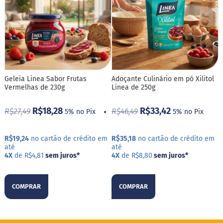
M
i
s
t
u
r
a
p
a
Geleia Linea Sabor Frutas
Adoçante Culinário em pó Xilitol
r
Vermelhas de 230g
Linea de 250g
a
b
R$18,28
R$33,42
o
R$27,49
R$46,49
5% no Pix
5% no Pix
l
o
R$19,24
no cartão de crédito em
R$35,18
no cartão de crédito em
M
até
até
o
4X
de R$4,81
sem juros
*
4X
de R$8,80
sem juros
*
l
h
o
COMPRAR
COMPRAR
s
P
u