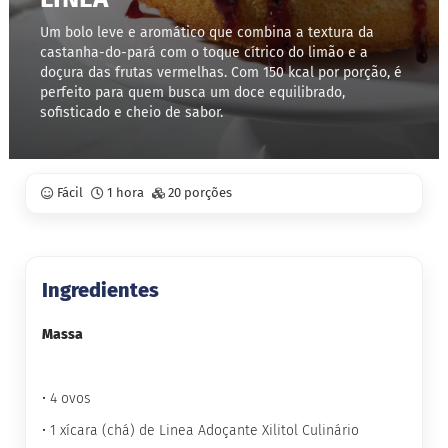
Um bolo leve e aromático que combina a textura da
S
castanha-do-pará com o toque cítrico do limão e a
t
e
doçura das frutas vermelhas. Com 150 kcal por porção, é
v
perfeito para quem busca um doce equilibrado,
i
sofisticado e cheio de sabor.
a
X
i
l
Fácil
1 hora
20 porções
i
t
o
l
Ingredientes
A
l
i
Massa
m
e
n
• 4 ovos
t
o
• 1 xícara (chá) de Linea Adoçante Xilitol Culinário
s