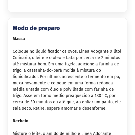
B
a
r
r
Modo de preparo
a
d
Massa
e
c
Coloque no liquidificador os ovos, Linea Adoçante Xilitol
e
r
Culinário, o leite e o óleo e bata por cerca de 2 minutos
e
até misturar bem. Em uma tigela, adicione a farinha de
a
trigo, a castanha-do-pará moída à mistura do
l
liquidificador. Por último, acrescente o fermento em pó,
mexa novamente e coloque em uma forma redonda
B
i
média untada com óleo e polvilhada com farinha de
s
trigo. Asse em forno médio preaquecido a 180 °C, por
c
cerca de 30 minutos ou até que, ao enfiar um palito, ele
o
saia seco. Retire, espere amornar e desenforme.
i
t
o
Recheio
D
Misture o leite, o amido de milho e Linea Adoçante