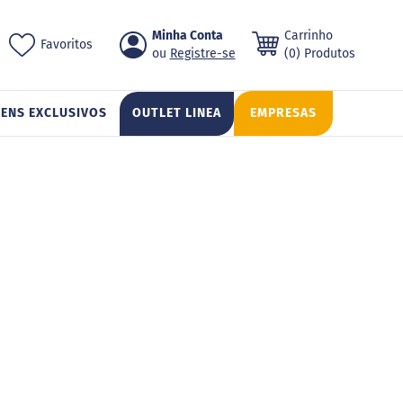
Pular
Minha Conta
Carrinho
ch
Favoritos
para
Registre-se
(0) Produtos
o
conteúdo
TENS EXCLUSIVOS
OUTLET LINEA
EMPRESAS