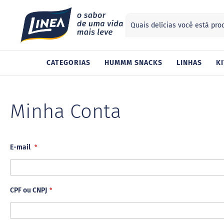
Search
ategorias
CATEGORIAS
HUMMM SNACKS
LINHAS
KI
Adoçantes
Sucralose
Stevia
Minha Conta
Xilitol
Alimentos
Geleia
Chocolate
E-mail
Gelatina
Barra
de
CPF ou CNPJ
cereal
Biscoito