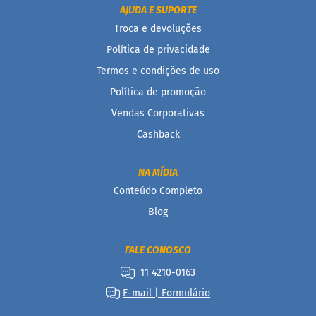
AJUDA E SUPORTE
B
Troca e devoluções
a
r
Política de privacidade
r
Termos e condições de uso
a
d
Política de promoção
e
c
Vendas Corporativas
e
r
Cashback
e
a
l
NA MÍDIA
Conteúdo Completo
B
i
Blog
s
c
o
FALE CONOSCO
i
t
11 4210-0163
o
E-mail | Formulário
D