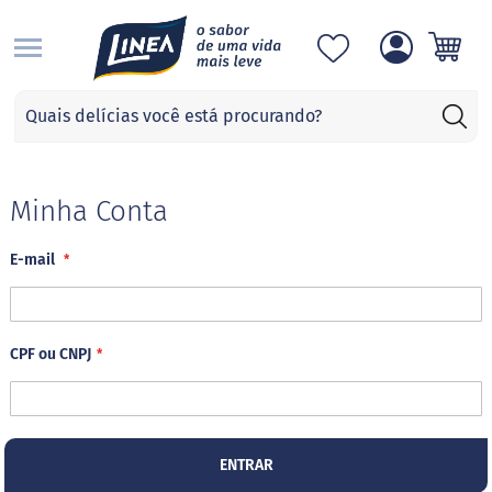
S
Categorias
A
d
o
ç
Minha Conta
a
n
E-mail
t
e
s
S
CPF ou CNPJ
u
c
r
a
l
o
ENTRAR
s
e