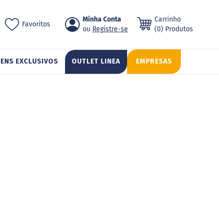
Pular
Minha Conta
Carrinho
ch
Favoritos
para
Registre-se
(0) Produtos
o
conteúdo
TENS EXCLUSIVOS
OUTLET LINEA
EMPRESAS