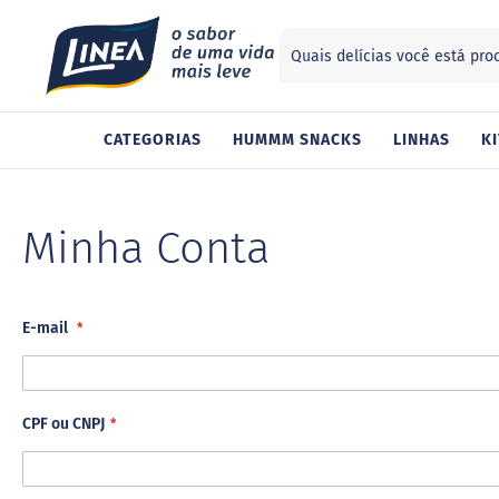
Search
ategorias
CATEGORIAS
HUMMM SNACKS
LINHAS
KI
Adoçantes
Sucralose
Stevia
Minha Conta
Xilitol
Alimentos
Geleia
Chocolate
E-mail
Gelatina
Barra
de
CPF ou CNPJ
cereal
Biscoito