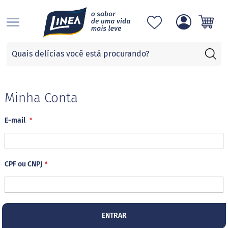
S
Categorias
A
d
o
ç
Minha Conta
a
n
E-mail
t
e
s
S
CPF ou CNPJ
u
c
r
a
l
o
ENTRAR
s
e