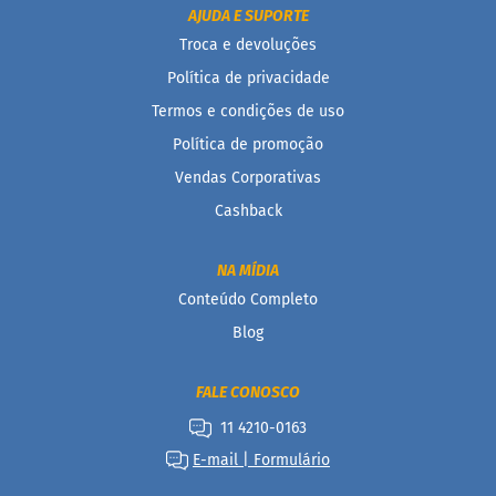
AJUDA E SUPORTE
B
Troca e devoluções
a
r
Política de privacidade
r
Termos e condições de uso
a
d
Política de promoção
e
c
Vendas Corporativas
e
r
Cashback
e
a
l
NA MÍDIA
Conteúdo Completo
B
i
Blog
s
c
o
FALE CONOSCO
i
t
11 4210-0163
o
E-mail | Formulário
D