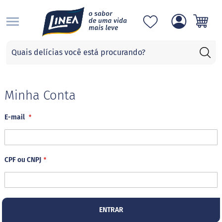
S
Categorias
A
d
o
ç
Minha Conta
a
n
E-mail
t
e
s
S
CPF ou CNPJ
u
c
r
a
l
o
ENTRAR
s
e