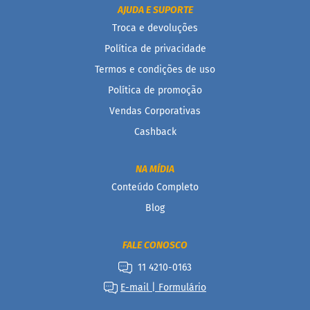
AJUDA E SUPORTE
B
Troca e devoluções
a
r
Política de privacidade
r
Termos e condições de uso
a
d
Política de promoção
e
c
Vendas Corporativas
e
r
Cashback
e
a
l
NA MÍDIA
Conteúdo Completo
B
i
Blog
s
c
o
FALE CONOSCO
i
t
11 4210-0163
o
E-mail | Formulário
D