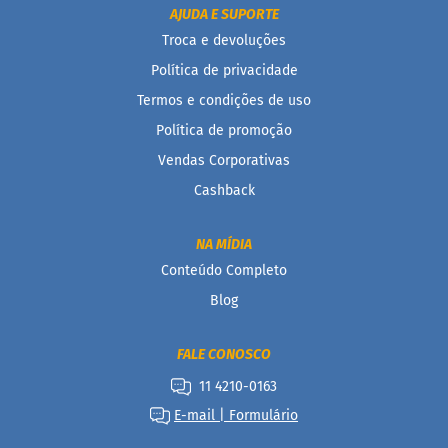
AJUDA E SUPORTE
B
Troca e devoluções
a
r
Política de privacidade
r
Termos e condições de uso
a
d
Política de promoção
e
c
Vendas Corporativas
e
r
Cashback
e
a
l
NA MÍDIA
Conteúdo Completo
B
i
Blog
s
c
o
FALE CONOSCO
i
t
11 4210-0163
o
E-mail | Formulário
D