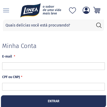
S
Categorias
A
d
o
ç
Minha Conta
a
n
E-mail
t
e
s
S
CPF ou CNPJ
u
c
r
a
l
o
ENTRAR
s
e