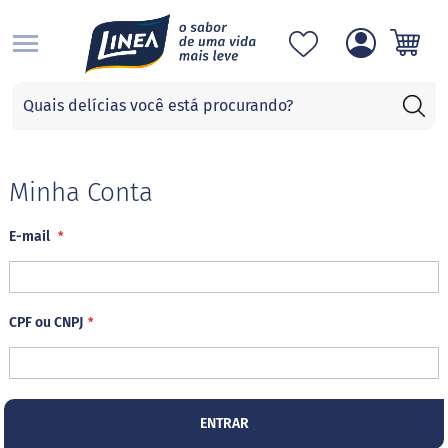
S
Categorias
A
d
o
ç
Minha Conta
a
n
E-mail
t
e
s
S
CPF ou CNPJ
u
c
r
a
l
o
ENTRAR
s
e