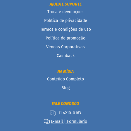
AJUDA E SUPORTE
B
Troca e devoluções
a
r
Política de privacidade
r
Termos e condições de uso
a
d
Política de promoção
e
c
Vendas Corporativas
e
r
Cashback
e
a
l
NA MÍDIA
Conteúdo Completo
B
i
Blog
s
c
o
FALE CONOSCO
i
t
11 4210-0163
o
E-mail | Formulário
D