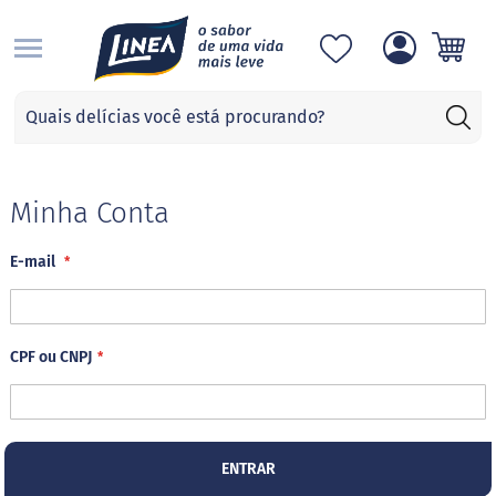
S
Categorias
A
d
o
ç
Minha Conta
a
n
E-mail
t
e
s
S
CPF ou CNPJ
u
c
r
a
l
o
ENTRAR
s
e