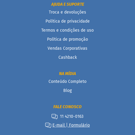
AJUDA E SUPORTE
B
Troca e devoluções
a
r
Política de privacidade
r
Termos e condições de uso
a
d
Política de promoção
e
c
Vendas Corporativas
e
r
Cashback
e
a
l
NA MÍDIA
Conteúdo Completo
B
i
Blog
s
c
o
FALE CONOSCO
i
t
11 4210-0163
o
E-mail | Formulário
D