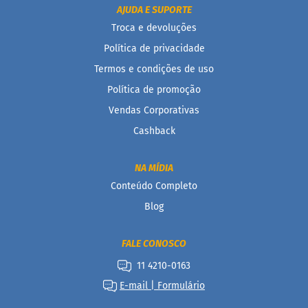
AJUDA E SUPORTE
B
Troca e devoluções
a
r
Política de privacidade
r
Termos e condições de uso
a
d
Política de promoção
e
c
Vendas Corporativas
e
r
Cashback
e
a
l
NA MÍDIA
Conteúdo Completo
B
i
Blog
s
c
o
FALE CONOSCO
i
t
11 4210-0163
o
E-mail | Formulário
D