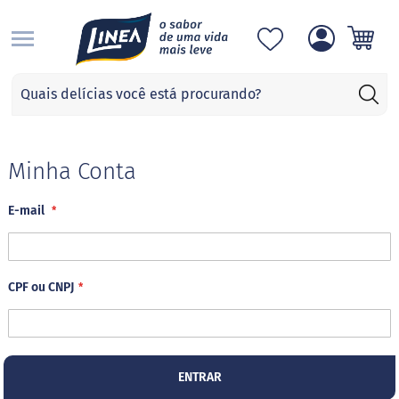
S
Categorias
A
d
o
ç
Minha Conta
a
n
E-mail
t
e
s
S
CPF ou CNPJ
u
c
r
a
l
o
ENTRAR
s
e