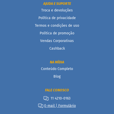
AJUDA E SUPORTE
B
Troca e devoluções
a
r
Política de privacidade
r
Termos e condições de uso
a
d
Política de promoção
e
c
Vendas Corporativas
e
r
Cashback
e
a
l
NA MÍDIA
Conteúdo Completo
B
i
Blog
s
c
o
FALE CONOSCO
i
t
11 4210-0163
o
E-mail | Formulário
D