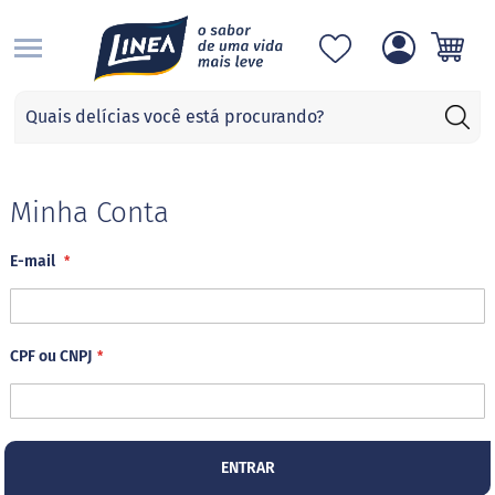
S
Categorias
A
d
o
ç
Minha Conta
a
n
E-mail
t
e
s
S
CPF ou CNPJ
u
c
r
a
l
o
ENTRAR
s
e