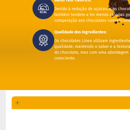
Baixo Teor Calórico:
Devido à redução de açúcares, os choco
também tendem a ter menos calorias po
comparação aos chocolates convenciona
Qualidade dos Ingredientes:
Os chocolates Linea utilizam ingrediente
qualidade, mantendo o sabor e a textura
do chocolate, mas com uma abordagem n
consciente.