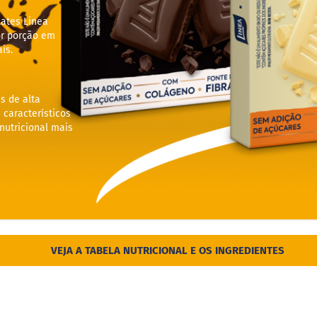
lates Linea
r porção em
is.
s de alta
 característicos
utricional mais
VEJA A TABELA NUTRICIONAL E OS INGREDIENTES