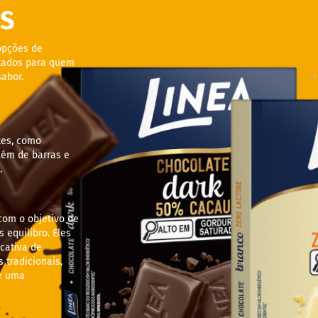
S
opções de
ltados para quem
abor.
tes, como
lém de barras e
.
com o objetivo de
 equilibro. Eles
cativa de
tradicionais,
e uma