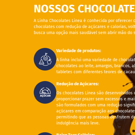
fertas
NOSSOS CHOCOLATE
ais
endidos
A Linha Chocolates Linea é conhecida por oferecer 
eceitas
chocolates com redução de açúcares e calorias, vo
busca uma opção mais saudável sem abrir mão do s
log
ens
xclusivos
Variedade de produtos:
utlet
A linha inclui uma variedade de chocola
inea
chocolates ao leite, amargos, brancos, a
tabletes com diferentes teores de cacau
mpresas
Redução de Açúcares:
Os chocolates Linea são desenvolvidos 
proporcionar prazer sem excessos e mais
são formulados com uma redução signifi
açúcares em comparação aos chocolates 
permitindo que as pessoas desfrutem d
indulgência mais leve.