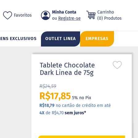
Pular
Minha Conta
Carrinho
ch
Favoritos
para
Registre-se
(0) Produtos
o
conteúdo
TENS EXCLUSIVOS
OUTLET LINEA
EMPRESAS
Tablete Chocolate
Dark Linea de 75g
R$24,59
R$17,85
5% no Pix
R$18,79
no cartão de crédito em até
4X
de R$4,70
sem juros
*