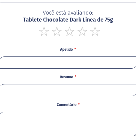
Você está avaliando:
Tablete Chocolate Dark Linea de 75g
1
2
3
4
5
star
stars
stars
stars
stars
Apelido
Resumo
Comentário