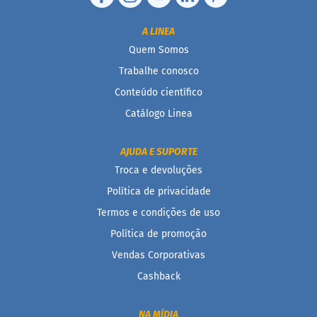
D
A LINEA
o
c
Quem Somos
i
Trabalhe conosco
n
h
Conteúdo científico
o
P
Catálogo Linea
r
o
t
AJUDA E SUPORTE
e
Troca e devoluções
i
c
Política de privacidade
o
Termos e condições de uso
B
Política de promoção
a
r
Vendas Corporativas
r
Cashback
i
n
h
NA MÍDIA
a