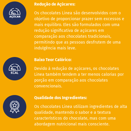
o
Redução de Açúcares:
c
e
Os chocolates Linea são desenvolvidos com o
d
objetivo de proporcionar prazer sem excessos e
e
mais equilibro. Eles são formulados com uma
l
e
redução significativa de açúcares em
i
comparação aos chocolates tradicionais,
t
permitindo que as pessoas desfrutem de uma
e
indulgência mais leve.
L
Baixo Teor Calórico:
e
i
Devido à redução de açúcares, os chocolates
t
Linea também tendem a ter menos calorias por
e
porção em comparação aos chocolates
c
o
convencionais.
n
d
Qualidade dos Ingredientes:
e
n
Os chocolates Linea utilizam ingredientes de alta
s
qualidade, mantendo o sabor e a textura
a
característicos do chocolate, mas com uma
d
abordagem nutricional mais consciente.
o