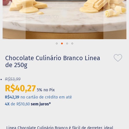
S
t
e
v
i
a
X
Saltar
i
l
para
Chocolate Culinário Branco Linea
i
o
de 250g
t
início
o
da
l
R$53,99
Galeria
de
R$40,27
A
5% no Pix
imagens
l
i
R$42,39
no cartão de crédito em até
m
4X
de R$10,60
sem juros
*
e
n
t
o
s
Linea Chocolate Culinário Branco é fácil de derreter, ideal