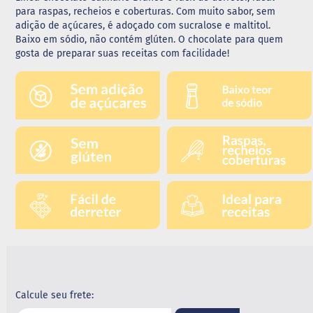
para raspas, recheios e coberturas. Com muito sabor, sem
G
adição de açúcares, é adoçado com sucralose e maltitol.
e
Baixo em sódio, não contém glúten. O chocolate para quem
l
gosta de preparar suas receitas com facilidade!
e
i
a
C
h
o
c
o
l
a
t
e
G
e
l
a
t
i
Calcule seu frete:
n
a