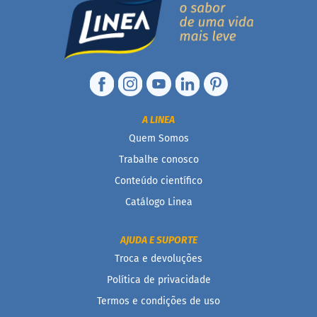
D
o
c
i
n
h
o
P
A LINEA
r
o
Quem Somos
t
Trabalhe conosco
e
i
Conteúdo científico
c
o
Catálogo Linea
B
a
AJUDA E SUPORTE
r
Troca e devoluções
r
i
Política de privacidade
n
Termos e condições de uso
h
a