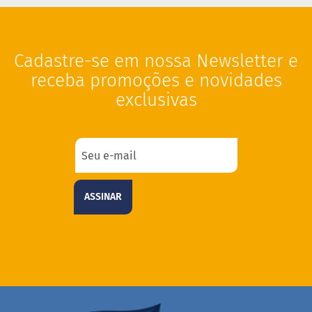
i
s
S
h
Cadastre-se em nossa Newsletter e
a
receba promoções e novidades
k
e
exclusivas
Hummm
Snacks
W
a
f
e
ASSINAR
r
P
r
o
t
e
i
c
o