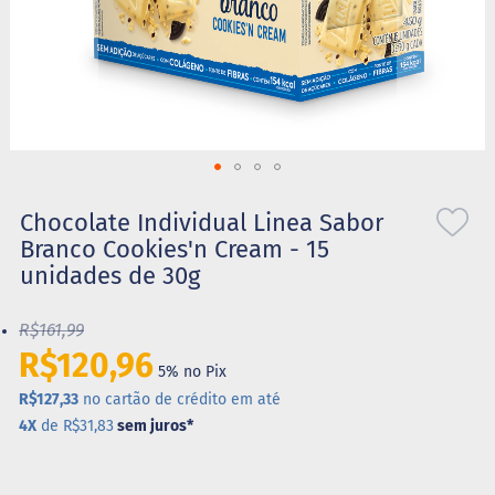
S
t
e
v
i
a
X
Saltar
i
l
para
Chocolate Individual Linea Sabor
i
o
Branco Cookies'n Cream - 15
t
início
o
unidades de 30g
da
l
Galeria
de
R$161,99
A
imagens
l
R$120,96
i
5% no Pix
m
R$127,33
no cartão de crédito em até
e
4X
de R$31,83
sem juros
*
n
t
o
s