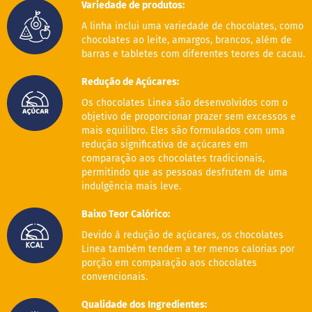
o
Variedade de produtos:
c
e
A linha inclui uma variedade de chocolates, como
d
chocolates ao leite, amargos, brancos, além de
e
barras e tabletes com diferentes teores de cacau.
l
e
Redução de Açúcares:
i
t
Os chocolates Linea são desenvolvidos com o
e
objetivo de proporcionar prazer sem excessos e
mais equilibro. Eles são formulados com uma
L
redução significativa de açúcares em
e
i
comparação aos chocolates tradicionais,
t
permitindo que as pessoas desfrutem de uma
e
indulgência mais leve.
c
o
Baixo Teor Calórico:
n
d
Devido à redução de açúcares, os chocolates
e
Linea também tendem a ter menos calorias por
n
porção em comparação aos chocolates
s
a
convencionais.
d
o
Qualidade dos Ingredientes: