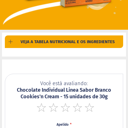
d
i
m
P
i
p
o
c
VEJA A TABELA NUTRICIONAL E OS INGREDIENTES
a
B
e
b
i
d
a
Você está avaliando:
s
Chocolate Individual Linea Sabor Branco
Cookies'n Cream - 15 unidades de 30g
A
c
h
o
1
2
3
4
5
c
star
stars
stars
stars
stars
o
Apelido
l