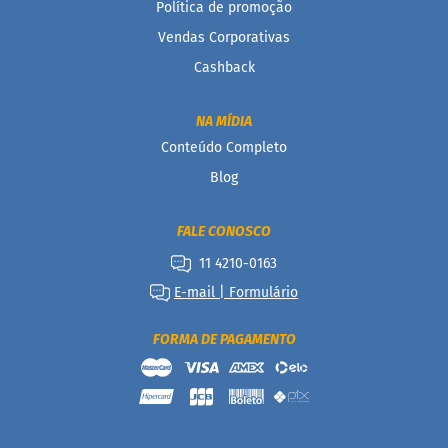
Política de promoção
P
r
Vendas Corporativas
o
Cashback
t
e
i
NA MÍDIA
c
a
Conteúdo Completo
Blog
Linhas
S
FALE CONOSCO
e
m
11 4210-0163
a
ç
E-mail | Formulário
ú
c
FORMA DE PAGAMENTO
a
r
S
e
m