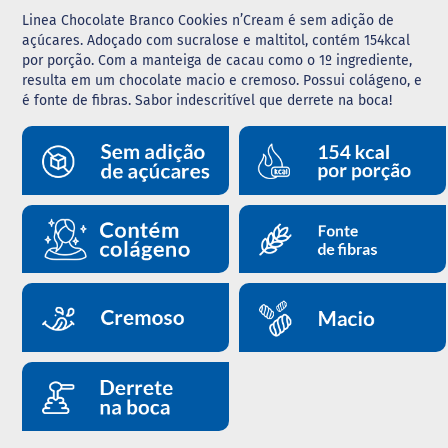
Linea Chocolate Branco Cookies n’Cream é sem adição de
G
açúcares. Adoçado com sucralose e maltitol, contém 154kcal
e
por porção. Com a manteiga de cacau como o 1º ingrediente,
l
resulta em um chocolate macio e cremoso. Possui colágeno, e
e
i
é fonte de fibras. Sabor indescritível que derrete na boca!
a
C
h
o
c
o
l
a
t
e
G
e
l
a
t
i
n
a