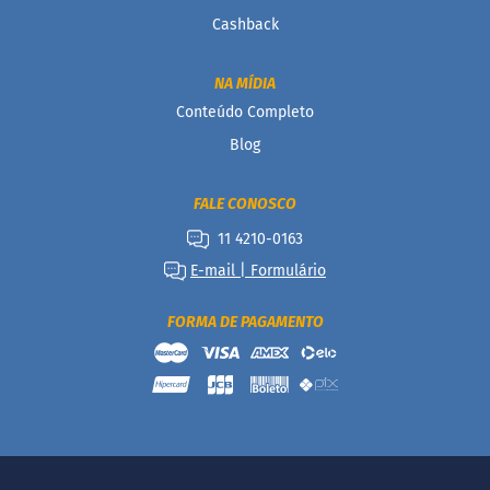
P
Cashback
r
o
t
NA MÍDIA
e
Conteúdo Completo
i
c
Blog
a
Linhas
FALE CONOSCO
11 4210-0163
S
e
E-mail | Formulário
m
a
ç
FORMA DE PAGAMENTO
ú
c
a
r
S
e
m