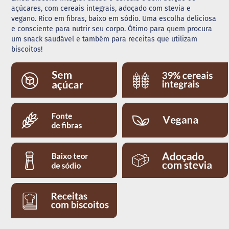
açúcares, com cereais integrais, adoçado com stevia e
G
vegano. Rico em fibras, baixo em sódio. Uma escolha deliciosa
e
e consciente para nutrir seu corpo. Ótimo para quem procura
l
um snack saudável e também para receitas que utilizam
e
biscoitos!
i
a
C
h
o
c
o
l
a
t
e
G
e
l
a
t
i
n
a