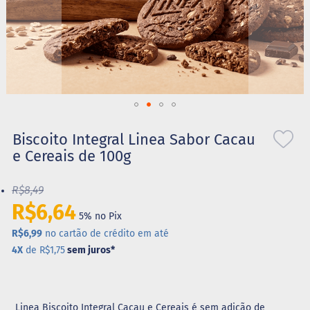
S
t
e
v
i
a
X
Saltar
i
l
para
Biscoito Integral Linea Sabor Cacau
i
o
e Cereais de 100g
t
início
o
da
l
R$8,49
Galeria
de
R$6,64
A
5% no Pix
imagens
l
i
R$6,99
no cartão de crédito em até
m
4X
de R$1,75
sem juros
*
e
n
t
o
s
Linea Biscoito Integral Cacau e Cereais é sem adição de