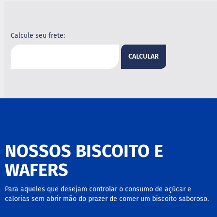
B
a
r
Calcule seu frete:
r
a
CALCULAR
d
e
c
e
r
e
a
l
B
i
NOSSOS BISCOITO E
s
c
WAFERS
o
i
t
Para aqueles que desejam controlar o consumo de açúcar e
o
calorias sem abrir mão do prazer de comer um biscoito saboroso.
D