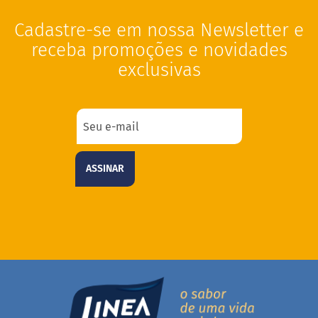
i
s
Cadastre-se em nossa Newsletter e
S
receba promoções e novidades
h
exclusivas
a
k
e
Hummm
Snacks
W
ASSINAR
a
f
e
r
P
r
o
t
e
i
c
o