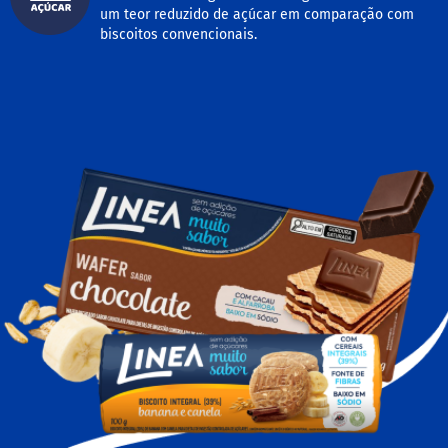
um teor reduzido de açúcar em comparação com
M
biscoitos convencionais.
i
s
t
u
r
a
p
a
r
a
b
o
l
o
M
o
l
h
o
s
P
u