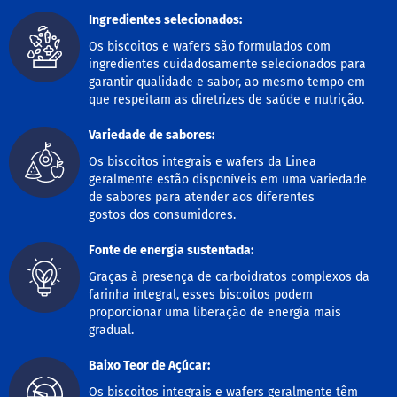
o
c
Ingredientes selecionados:
e
d
Os biscoitos e wafers são formulados com
e
ingredientes cuidadosamente selecionados para
l
garantir qualidade e sabor, ao mesmo tempo em
e
que respeitam as diretrizes de saúde e nutrição.
i
t
Variedade de sabores:
e
Os biscoitos integrais e wafers da Linea
L
geralmente estão disponíveis em uma variedade
e
de sabores para atender aos diferentes
i
t
gostos dos consumidores.
e
c
Fonte de energia sustentada:
o
n
Graças à presença de carboidratos complexos da
d
farinha integral, esses biscoitos podem
e
proporcionar uma liberação de energia mais
n
gradual.
s
a
d
Baixo Teor de Açúcar:
o
Os biscoitos integrais e wafers geralmente têm