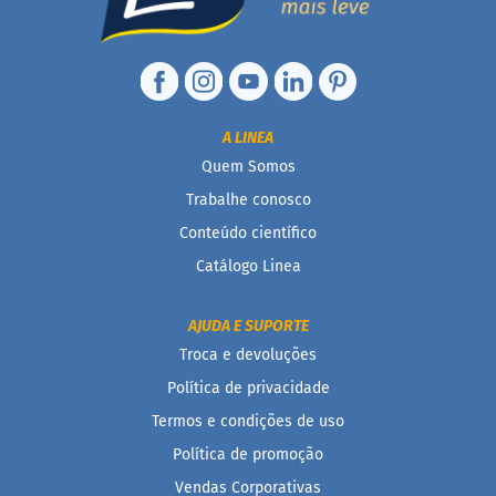
D
o
c
i
n
h
A LINEA
o
Quem Somos
P
r
Trabalhe conosco
o
t
Conteúdo científico
e
Catálogo Linea
i
c
o
AJUDA E SUPORTE
B
Troca e devoluções
a
Política de privacidade
r
r
Termos e condições de uso
i
n
Política de promoção
h
Vendas Corporativas
a